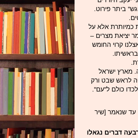
ש" ביתר פירוט.
ם.
 כמיותרת אלא על
ר יציאת מצרים –
צלנו קרוי החומש
בראשיתו.
ת.
. מארץ ישראל
יה לראש שבט ורק
דו כולם ל"עם".
 עד שנאמר [שיר
בעה דברים נגאלו