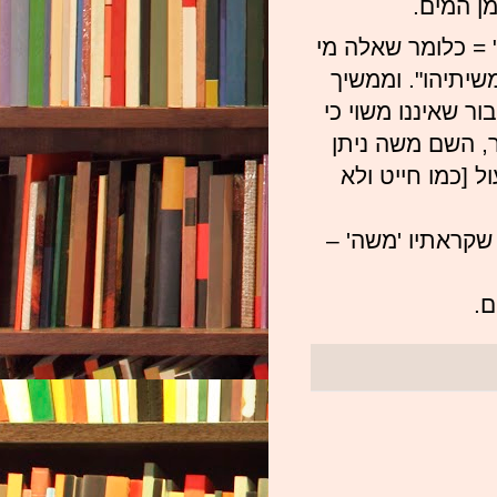
ן המים.
 = כלומר שאלה מי
שיתיהו"
. וממשיך
 שאיננו משוי כי
, השם משה ניתן
ל [כמו חייט ולא
 שקראתיו 'משה' –
ם.