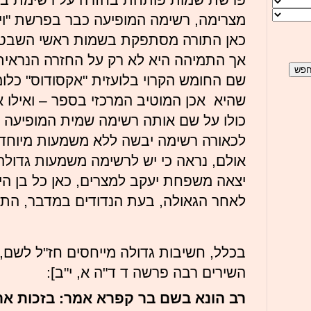
מצרימה, רשימה המופיעה כבר בפרשת "ויג
כאן התורה מסתפקת בשמות ראשי השבטי
אך התמיהה היא לא רק על החזרה הנראית
שם החומש הקרוי בלועזית "אקסודוס" כלומ
שהיא אכן המוטיב המרכזי בספר – ואילו א
כולו על שם אותה רשימה שמית המופיעה 
לכאורה רשימה יבשה ללא משמעות מיוחד
אולם, נראה כי יש לרשימה משמעות גדולה
יצאה משפחת יעקב למצרים, כאן כל בן ה
לאחר הגאולה, בעת הנדודים במדבר, התלכ
בכלל, חשיבות גדולה מייחסים חז"ל לשם,
השירים רבה פרשה ד ד"ה א, י"ב]:
רב הונא בשם בר קפרא אמר: בזכות אר