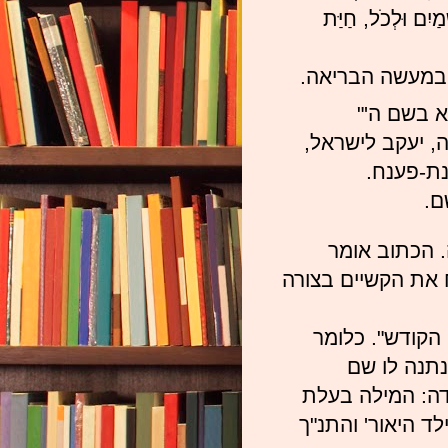
ַיִם וּלְכֹל, חַיַּת
במעשה הבריאה.
 בשם ה'"
 יעקב לישראל,
נת-פענח.
ם.
 הכתוב אומר
את הקשיים בצורה
הקודש". כלומר
תנה לו שם
דה: המילה בעלת
לד היאור' והתנ"ך