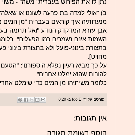
נתן לו את הפירוש בעברית "משה" - משוי מ
ב) "אולי למדה בת פרעה לשוננו או שאלה"
מנערותיה איך קוראים בעברית "מן המים מ
אבן-עזרא המדקדק הנודע "ואל תתמה בעבור
השמות אינם נשמרים כמו הפעלים". כלומר
בתצורת בינוני-פועל ולא בתצורת בינוני פעו
מחויט].
על כך מביא רעיון נפלא ה'ספורנו': "הטעם
להורות שהוא ימלט אחרים".
כלומר משיתיהו מן המים כדי שימלט אחרי
פורסם על ידי
Ido E
ב-
8:20
אין תגובות:
הוסף רשומת תגובה