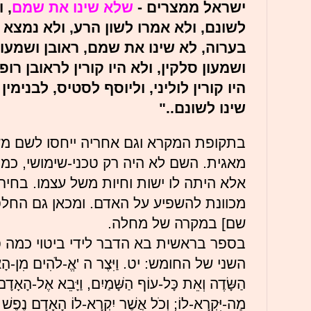
ישראל ממצרים -
שלא
שינו
את
שמם
, 
לשונם, ולא אמרו לשון הרע, ולא נמצא 
בערוה, לא שינו את שמם, ראובן ושמעון 
ושמעון סלקין, ולא היו קורין לראובן רופ
היו קורין לוליני, וליוסף לסטיס, לבנימי
שינו לשונם.."
בתקופת המקרא וגם אחריה ייחסו לשם מ
מאגית. השם לא היה רק טכני-שימושי, כמו
אלא היתה לו ישות וחיות משל עצמו. בחי
מכוונת להשפיע על האדם. ומכאן גם החל
שם] במקרה של מחלה.
בספר בראשית בא הדבר לידי ביטוי כמה 
השני של החומש: יט. וַיִּצֶר ה 'אֱ-לֹהִים מִן-הָאֲד
הַשָּׂדֶה וְאֵת כָּל-עוֹף הַשָּׁמַיִם, וַיָּבֵא אֶל-הָאָדָ
מַה-יִּקְרָא-לוֹ; וְכֹל אֲשֶׁר יִקְרָא-לוֹ הָאָדָם נֶפֶשׁ