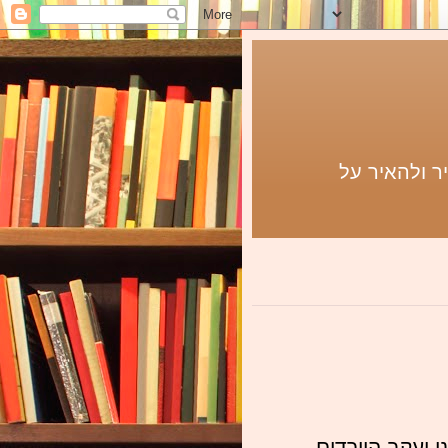
ר ולהאיר על
יעקב היורדים