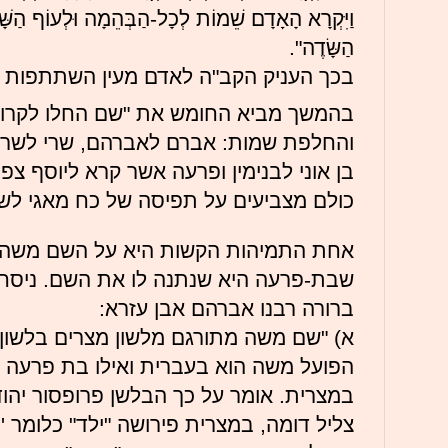
וַיִּקְרָא הָאָדָם שֵׁמוֹת לְכָל-הַבְּהֵמָה וּלְעוֹף הַשָּׁמ
הַשָּׂדֶה".
בכך העניק הקב"ה לאדם מעין השתתפות 
בהמשך מביא החומש את "שם החלו לקרוא
והחלפת שמות: אברם לאברהם, שרי לשרה,
בן אוני לבנימין ופרעה אשר קרא ליוסף צפ
כולם מצביעים על תפיסה של כח מאגי לש
אחת התמיהות הקשות היא על השם משה.
שבת-פרעה היא שנתנה לו את השם. ניסח 
ברורה רבנו אברהם אבן עזרא:
א) "שם משה מתורגם מלשון מצרים בלשון 
הפועל משה הוא בעברית ואילו בת פרעה נ
במצרית. אומר על כך הבלשן פרופסור יהו
צליל דומה, במצרית פירושה "ילד" כלומר 'י