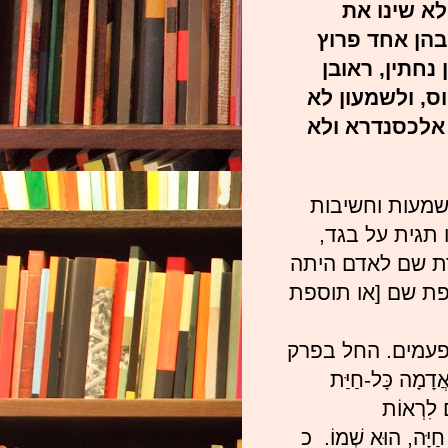
ולא שינו את
בהן אחד פרוץ
נחתין, ראובן
וס, ולשמעון לא
ן אלכסנדרא ולא
שמעות וחשיבות
 תגית על בגד,
רת שם לאדם היתה
פת שם [או תוספת
פעמים. החל בפרק
ָמָה כָּל-חַיַּת
ם לִרְאוֹת
 חַיָּה, הוּא שְׁמוֹ.
כ