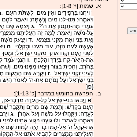
א.
שמות [יז 1-8]:
"
וַיַּחֲנוּ בִּרְפִידִים וְאֵין מַיִם לִשְׁתֹּת הָעָם
.
ב
וַיֹּאמְרוּ: תְּנוּ-לָנוּ מַיִם וְנִשְׁתֶּה; וַיֹּאמֶר לָהֶ
עִמָּדִי מַה-תְּנַסּוּן אֶת ה'?
.
ג
וַיִּצְמָא שָׁם הָע
עַל-מֹשֶׁה וַיֹּאמֶר: לָמָּה זֶּה הֶעֱלִיתָנוּ מִמִּצְר
וְאֶת-בָּנַי וְאֶת-מִקְנַי בַּצָּמָא
.
ד
וַיִּצְעַק מֹשׁ
אֶעֱשֶׂה לָעָם הַזֶּה, עוֹד מְעַט וּסְקָלֻנִי
.
ה
וַי
לִפְנֵי הָעָם וְקַח אִתְּךָ מִזִּקְנֵי יִשְׂרָאֵל; וּמַטְּךָ 
אֶת-הַיְאֹר-קַח בְּיָדְךָ וְהָלָכְתָּ
.
ו
הִנְנִי עֹמֵד לְ
בְּחֹרֵב, וְהִכִּיתָ בַצּוּר וְיָצְאוּ מִמֶּנּוּ מַיִם, וְשָׁת
לְעֵינֵי זִקְנֵי יִשְׂרָאֵל
.
ז
וַיִּקְרָא שֵׁם הַמָּקוֹם מ
בְּנֵי יִשְׂרָאֵל וְעַל נַסֹּתָם אֶת-ה' לֵאמֹר הֲיֵשׁ ה'
{פ
}
ב.
הפרשה בחומש במדבר [כ' 1-13]:
"
א
וַיָּבֹאוּ בְנֵי-יִשְׂרָאֵל כָּל-הָעֵדָה מִדְבַּר-צִן, ב
הָעָם בְּקָדֵשׁ; וַתָּמָת שָׁם מִרְיָם וַתִּקָּבֵר שָׁם
לָעֵדָה; וַיִּקָּהֲלוּ עַל-מֹשֶׁה וְעַל-אַהֲרֹן
.
ג
וַיָּ
וַיֹּאמְרוּ לֵאמֹר: וְלוּ גָוַעְנוּ בִּגְוַע אַחֵינוּ לִפְנֵי 
אֶת-קְהַל ה' אֶל-הַמִּדְבָּר הַזֶּה לָמוּת שָׁם אֲנַחְנ
הֶעֱלִיתֻנוּ מִמִּצְרַיִם לְהָבִיא אֹתָנוּ אֶל-הַמָּקו