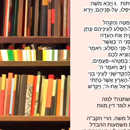
ְתּוֹת
.
ו
וַיָּבֹא מֹשֶׁה
ְּלוּ, עַל-פְּנֵיהֶם; וַיֵּרָא
ַטֶּה וְהַקְהֵל
הַסֶּלַע לְעֵינֵיהֶם וְנָתַן
קִיתָ אֶת-הָעֵדָה
ְנֵי ה' כַּאֲשֶׁר
-פְּנֵי הַסָּלַע; וַיֹּאמֶר
וֹצִיא לָכֶם
 בְּמַטֵּהוּ--פַּעֲמָיִם;
}
יב
וַיֹּאמֶר ה'
ְדִּישֵׁנִי לְעֵינֵי בְּנֵי
-הָאָרֶץ אֲשֶׁר-נָתַתִּי
רָאֵל אֶת-ה'; וַיִּקָּדֵשׁ
נשתנה? למה
גזר דין מוות
ל משה. הרי הקב"ה
ת משמעות ההבדל