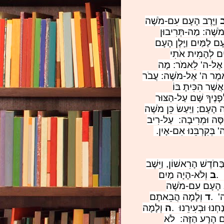
וַיָּרֶב הָעָם עִם-מֹשֶׁה
ם מֹשֶׁה: מַה-תְּרִיבוּן
ָם לַמַּיִם וַיָּלֶן הָעָם
ַיִם לְהָמִית אֹתִי
ֶה אֶל-ה' לֵאמֹר: מָה
ֹּאמֶר ה' אֶל-מֹשֶׁה: עֲבֹר
אֲשֶׁר הִכִּיתָ בּוֹ
פָנֶיךָ שָּׁם עַל-הַצּוּר
ָה הָעָם; וַיַּעַשׂ כֵּן מֹשֶׁה
ַסָּה וּמְרִיבָה: עַל-רִיב
 בְּקִרְבֵּנוּ אִם-אָיִן.
ַּחֹדֶשׁ הָרִאשׁוֹן, וַיֵּשֶׁב
.
ב
וְלֹא-הָיָה מַיִם
רֶב הָעָם עִם-מֹשֶׁה
ה'
.
ד
וְלָמָה הֲבֵאתֶם
וּ וּבְעִירֵנוּ
.
ה
וְלָמָה
ֹם הָרָע הַזֶּה: לֹא