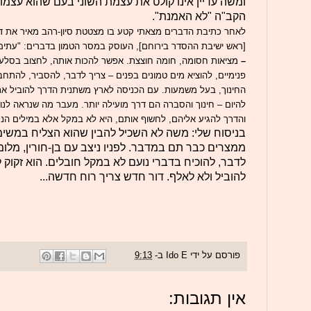
ומשה עדיין אינו קולט את עצמת השוני בעם שהוא עצמו גי
הקב"ה "לא האמנת".
לאחר כתיבת הדברים מצאתי קטע בו מצטטת סיון-רהב מאיר את ד
[ראש ישיבת ההסדר בירוחם], העוסק במסר הטמון בדברים: "עתים
–
מציאות חסומה, חומה חוצצת. אפשר להכות אותה, לחצוב בסלע –
פנימיים, להוציא מים טמונים בפנים – צריך לדבר, להסביר, להתחב
החינוך, בעל משמעות. עם הכניסה לארץ משתנית הדרך להוביל את
להיום – חינוך והסברה הם דרך מועילה יותר. מעבר מה שנראה לנו 
והדרך להגיע אליהם, לחשוף אותם, היא לא במקל אלא במילים הנכו
בניסוח שלי: משה לא השכיל להבין שהוא הצליח במשימ
ממצרים כבר תם במדבר. לפניו ניצב עם בן-חורין, מלומד
לדבר, להוכיח בדברי נועם לא במקל חובלים. הוא זקוק
להוביל ולא לאלף. דור חדש צריך רוח חדשה...
פורסם על ידי
Ido E
ב-
9:13
אין תגובות: