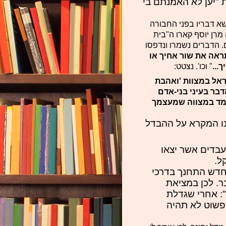
 "יען לא האמנתם בי
שא דבריו בפני החבורה
מרן יוסף קארו ה"בית
ם. הדברים נשמרו ונדפסו
ראה את שור אחיך או
...
" וכו'. נצטט:
ראל במצוות 'ואהבת
בר בעיני בני-אדם
לומד במצווה שמעצמך
ידנו המקרא על ההבדל
בדים אשר יצאו
ל.
נה והדור החדש התחנך בדרכי
ר. לכן במציאת
: אחרי שגדלת
פשוט לא תהיה