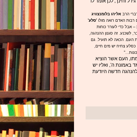
דל וחינך, לכן אומר לו
ברי הרב
אליהו בלומנצוויג
 רבות האדם רואה מולו
'סלע'
 אבל כדי לעורר כוחות
ר, לשכנע. זה סגנון ההנהגה,
 העם. הכאה לא תועיל. גם
כסלע צחיח יש מים חיים,
נות..."
תו, העם אשר הוציא
 באמונת ה', ואליו יש
 להנהגה חדשה היודעת