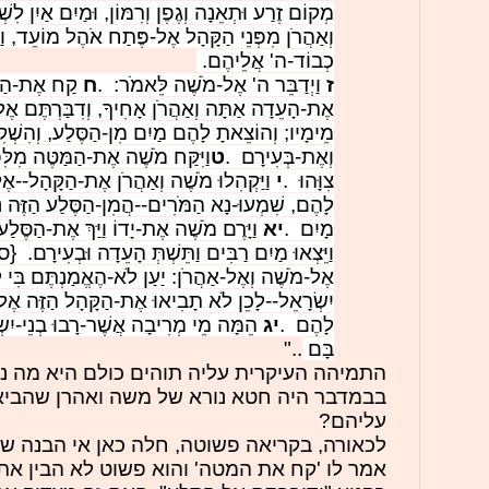
מְקוֹם זֶרַע וּתְאֵנָה וְגֶפֶן וְרִמּוֹן, וּמַיִם אַיִן לִשׁ
וְאַהֲרֹן מִפְּנֵי הַקָּהָל אֶל-פֶּתַח אֹהֶל מוֹעֵד, וַיִּפ
כְבוֹד-ה' אֲלֵיהֶם.
ז
וַיְדַבֵּר ה' אֶל-מֹשֶׁה לֵּאמֹר:
.
ח
קַח אֶת-הַמּ
אֶת-הָעֵדָה אַתָּה וְאַהֲרֹן אָחִיךָ, וְדִבַּרְתֶּם אֶל-
מֵימָיו; וְהוֹצֵאתָ לָהֶם מַיִם מִן-הַסֶּלַע, וְהִשְׁ
וְאֶת-בְּעִירָם
.
ט
וַיִּקַּח מֹשֶׁה אֶת-הַמַּטֶּה מִלִּפ
צִוָּהוּ
.
י
וַיַּקְהִלוּ מֹשֶׁה וְאַהֲרֹן אֶת-הַקָּהָל--אֶל
לָהֶם, שִׁמְעוּ-נָא הַמֹּרִים--הֲמִן-הַסֶּלַע הַזֶּה נ
מָיִם
.
יא
וַיָּרֶם מֹשֶׁה אֶת-יָדוֹ וַיַּךְ אֶת-הַסֶּלַע
וַיֵּצְאוּ מַיִם רַבִּים וַתֵּשְׁתְּ הָעֵדָה וּבְעִירָם. {ס
אֶל-מֹשֶׁה וְאֶל-אַהֲרֹן: יַעַן לֹא-הֶאֱמַנְתֶּם בִּי לְהַק
יִשְׂרָאֵל--לָכֵן לֹא תָבִיאוּ אֶת-הַקָּהָל הַזֶּה אֶל
לָהֶם
.
יג
הֵמָּה מֵי מְרִיבָה אֲשֶׁר-רָבוּ בְנֵי-יִשְׂ
בָּם
.."
התמיהה העיקרית עליה תוהים כולם היא מה 
בבמדבר היה חטא נורא של משה ואהרן שהביא ל
עליהם?
לכאורה, בקריאה פשוטה, חלה כאן אי הבנה ש
אמר לו 'קח את המטה' והוא פשוט לא הבין א