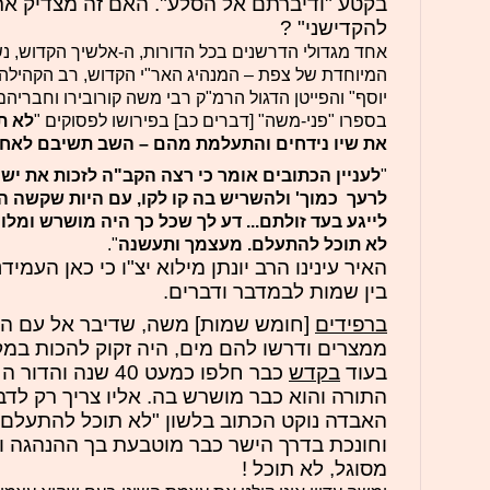
בקטע "ודיברתם אל הסלע". האם זה מצדיק את
להקדישני" ?
אחד מגדולי הדרשנים בכל הדורות, ה-אלשיך הקדוש, נ
המיוחדת של צפת – המנהיג האר"י הקדוש, רב הקהילה 
יוסף" והפייטן הדגול הרמ"ק רבי משה קורובירו וחבריה
בספרו "פני-משה" [דברים כב] בפירושו לפסוקים "
לא ת
את שיו נידחים והתעלמת מהם – השב תשיבם לאחיך
"
לעניין הכתובים אומר כי רצה הקב"ה לזכות את יש
לרעך כמוך' ולהשריש בה קו לקו, עם היות שקשה הד
לייגע בעד זולתם... דע לך שכל כך היה מושרש ומ
לא תוכל להתעלם. מעצמך ותעשנה
".
האיר עינינו הרב יונתן מילוא יצ"ו כי כאן העמ
בין שמות לבמדבר ודברים.
ברפידים
[חומש שמות] משה, שדיבר אל עם הע
ממצרים ודרשו להם מים, היה זקוק להכות במק
בעוד
בקדש
כבר חלפו כמעט 40 ש
התורה והוא כבר מושרש בה. אליו צריך רק לדב
האבדה נוקט הכתוב בלשון "לא תוכל להתעלם"
וחונכת בדרך הישר כבר מוטבעת בך ההנהגה ו
מסוגל, לא תוכל !