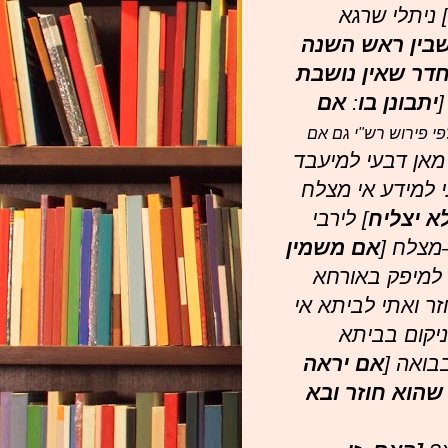
] ניתלי שרגא
בין ראש השנה
דר שאין נושבת
[
יתבונן בו
:
אם
פי פירוש רש"י גם אם
 מאן דבעי למיעבד
י למידע אי מצלח
א יצליח
] לירבי
–מצלח [
אם משמין
י למיפק באורחא
זר ואתי לביתא אי
ניקום בביתא
בואה [
אם יראה
 שהוא חוזר ובא