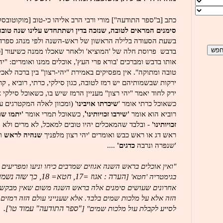
כתב [ב"ספר התודעה"] מורי ורבי הרב אליהו כי-טוב [מוקוטובסקי
סימנים המראים לטובה, שנזכה בדין ושתתחדש עלינו שנה טובה
בשעת הסעודה בלילה הראשון של ראש-השנה ולפי מנהג ספרד ג
בדבש פרוסת חלה של 'המוציא' ולאחר שאכלו ממנה כשיעור [כז
אותו בדבש ומברכים 'בורא פרי העץ', אוכלים ממנו ואומרים: "י
טובה ומתוקה". אין מפסיקים באמירת "יהי-רצון" בין ברכה לאכיל
ירקות שבשמותיהם יש רמז לטובה, כגון סילקי, כרתי, רוביא , ק
ירק לחוד יאמר "יהי רצון" מעניין הרמז שיש בו, כשאוכל סילקי 
כשאוכל כרתי אומר '
שיכרתו אויבינו
' (ומכוון לאלה המקטרגים על
רוביא הוא אומר
'שירבו זכויותינו
'
, כשאוכל תמרי אומר
'יתמו שונ
זכויותינו'
- ובלבד שהמאכלים יהיו טובים למאכל, לא מרים ולא חמ
ראש דג או ראש כבש ואומרים 'יהי רצון מלפניך
שנהיה לראש
ול
'
שנפרה ונרבה
כדגים'
....
"ואין אוכלים בראש השנה אגוזים שמרבים כיחו וניעו ומפריעים ב
בגימטריה 'חטא' [
הערה : אגוז =17, חטא= 18, כך שזה נשמע דחוק]
אחרונים שעושים סימנים אלה בראש השנה משום שאין מבקשים 
הזה אלא על מלכות שמים בלבד. אלא שענייני עולם הזה רמזים
לסייע לקבלת עול מלכות שמים" [
"ספר התודעה" עמוד טו'].