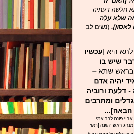
א?
[האם זו
א חלשה דעתיה
ה שלא עלה
 לאסון].
(נשים לב
תא היא [
עכשיו
בר שיש בו
י בראש שתא –
ד יהיה אדם
- דלעת ורוביה
גדלים ומתרבים
באה]...
אביי פונה לרב אמי
מנהג ראש השנה [ראוי