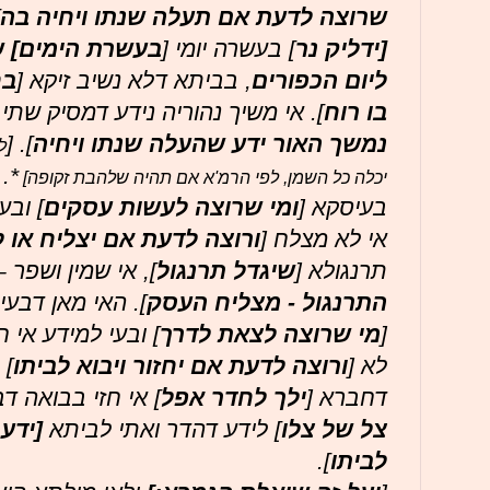
שרוצה לדעת
אם תעלה שנתו ויחיה בה
[ידליק נר
] בעשרה יומי [
בעשרת הימים] ש
ליום הכפורים
, בביתא דלא נשיב זיקא [
בח
בו רוח
]. אי משיך נהוריה נידע דמסיק שתי 
נמשך האור ידע שהעלה שנתו ויחיה
]. [
ל
*.
יכלה כל השמן, לפי הרמ'א אם תהיה שלהבת זקופה]
בעיסקא [
ומי שרוצה לעשות עסקים
] ובע
אי לא מצלח [
ורוצה לדעת אם יצליח או
ל
תרנגולא [
שיגדל תרנגול
], אי שמין ושפר 
התרנגול - מצליח
העסק
]. האי מאן דבע
[
מי שרוצה לצאת לדרך
] ובעי למידע אי ח
לא [
ורוצה לדעת אם יחזור ויבוא לביתו
] 
דחברא [
ילך לחדר אפל
] אי חזי בבואה דב
צל של צלו
] לידע דהדר ואתי לביתא
[ידע
לביתו
].