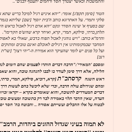
והתמשכות וכאשר יצטרך חסד ורחמים יתעטף לבנים"..
הטור [סימן תקפ'ג] אומר: "יהא איניש רגיל למיכל בריש שתא את
סלקי ותמרי. על האתרוגא כותב ה'בית יוסף' [שם] שליתא בגמר
שם בסעיף א' שינה הסדר ונקט 'יהא אדם רגיל לאכול בראש השנ
תלתן,כרתי, סילקא, תמרי, קרא, ואיחר קרא שהש'ס הקדימו".
והרמ"א כותב: "ויש נוהגין לאכול תפוח בדבש, שאולי בא לאפוק
המחבר שבמקומותינו אין רגילים לאוכלם ואינם טובים ומתוקים 
ועל כל פנים יש לומר שהעיקר הוא אמירת ה-"יהי רצון" [שו"ת 'ד
רנב]
ומסכם 'המאירי':"הרבה דברים הותרו לפעמים שהם דומים לנ
חלילה, אלא דרך סימן לעורר בו לבבו להנהגה טובה, והוא שאמר
קרסתכ"ת
ראש השנה
[קרא, רוביא, סילקא, תמרי, כרתי
ומהם שגידולם עולה הרבה, וכדי שלא ליכשל בהם לעשות דרך 
דברים המעוררים לתשובה, והוא שאומרים בקרא – יקראו זכויותינ
הערה, שאין הדבר תלוי באמירה לבד רק בתשובה ומעשים טובי
לבטוח על אלו ההבלים ועשייתם אסורה .. והבוטח בה' חסד יסו
לא תמוה בעיני שגדול ההוגים ביהדות, הרמב