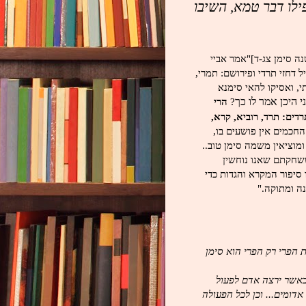
ילו דבר טמא, השיבו
ה סימן צג-ד]"אמר אביי
 דחזי תרדי ופירושם: תמרי,
י, ואסיקו להאי סימנא
 היכן אמר לו כך
?
הרי
דים: תרד, רוביא, קרא,
החכמים אין פושעים בו,
ומוציאין משמה סימן טוב..
ששחקתם שאנו נוחשין
ו סיפור המקרא והגדות כדי
ה ומתוקה."
 הפרי רק הפרי הוא סימן
כאשר ירצה אדם לפעול
דומים... וכן לכל הפעולה