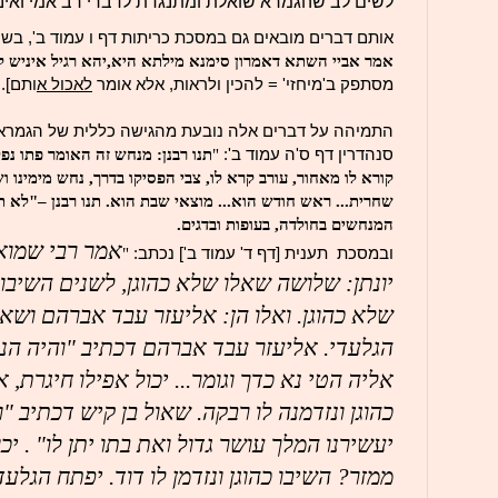
לשים לב שהגמרא שואלת ומתנגדת לדברי רב אמי ואינה 
אותם דברים מובאים גם במסכת כריתות דף ו עמוד ב', בשינ
אמר
אביי השתא דאמרון סימנא מילתא
היא,יהא רגיל איניש ל
מסתפק ב'מיחזי' = להכין ולראות, אלא אומר
לאכול א
ותם].
התמיהה על דברים אלה נובעת מהגישה כללית של הגמרא
סנהדרין דף ס'ה עמוד ב':
"
תנו רבנן: מנחש זה האומר פתו נפלה
קורא לו מאחור, עורב קרא לו, צבי הפסיקו בדרך, נחש מימינו 
שחרית... ראש חודש הוא... מוצאי שבת
הוא. תנו רבנן –"לא ת
המנחשים בחולדה, בעופות ובדגים.
אמר רבי
שמוא
ובמסכת תענית [דף ד' עמוד ב'] נכתב:
"
יונתן: שלושה שאלו שלא כהוגן, לשנים השיבו 
שלא כהוגן. ואלו הן: אליעזר עבד אברהם ושאו
הגל
עדי
. אליעזר עבד אברהם דכתיב "והיה ה
אליה הטי נא כדך וגומר... יכול אפילו חיגרת, א
כהוגן ונזדמנה לו רבקה. שאול בן קיש דכתיב "
יעשירנו המלך עושר גדול ואת בתו יתן לו" . יכ
ממזר? השיבו כהוגן ונזדמן לו דוד. יפתח הגל
עד