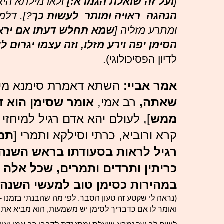
[
ועל זה שואלת הגמרא:]
ולאו מילתא הי
הנהגה ראויה ומותר
לעשות כך
?]. דלמ
ומתרע מזליה [
שמא תחלש דעתו אם
ירא
הסימן יפה וירע מזלו, וזה עצמו יגרום לו
לדיון הפסיכולוגי).
אמר אביי:
השתא דאמרת סימנא מיל
שאתה,
רב אמי,
אומר שסימן הוא
ד
ממש
], לעולם יהא אדם רגיל למיחז
קרא ורוביא, כרתי וסילקא ותמרי [
תמי
רגיל לראות בסעודתו בראש השנה 
כריתין ותרדים ותמרים, שכל אלה
במהירות כסימן טוב
למעשי השנה ה
(נראה לי שקטע זה טעון הסבר. לפי מה שהבנתי בזמנו - 
ואומר לו אם כדבריך לסימן יש משמעות, הוא מביא את 