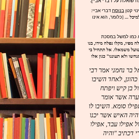
שואלת על דברי אביי].
וי קטן
בנוסח
דברי אביי:
מיכל ...
[
כלומר, הוא אינו
 כמו למשל במסכת
 מפיו, מקלו נפלה מידו, בנו
ושועל משמאלו. אל תתחיל בי
נחשו ולא תעוננו" כגון אלו
ל בר
נחמני אמר רבי
כהוגן, לאחד השיבו
ל בן קיש ויפתח
נערה אשר אומר
פילו סומא. השיבו לו
והיה האיש אשר יכנו
ול אפילו עבד, אפילו
י
דכתיב "והיה