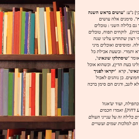
] נ"ע: "
עושים בראש השנה
". סימנים אלה עושים
ם בלילה השני : טובלים
ית], לוקחים תפוח, טובלים
הי רצון שתחדש עלינו שנה
ה. ומוסיפים ואוכלים מיני
רא ותמרי. ובשעת אכילת כל
אומר
'שיסתלקו שונאינ
ו',
ינו בעת הדין), וכשהוא אוכל
אינו'
, קרא
'יקראו לפניך
וצים. כן נוהגים לאכול
א לזנב, ודגים הם סימן
ברכה
תפילה, ועוד ש'אגוז'
ואמרו חכמים
בלילה זה על ענייני העולם
 הם למלכות שמים ועשויים