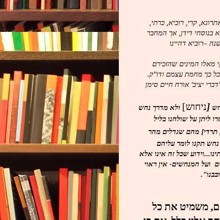
רוגא, קרי, רוביא, כרתי,
א בנוסחי דידן, אך המחבר
ה –רוביא דהיינו
י מאלו המינים שהזכירם
כל כך מחמת עצמם ודו"ק.
ברי יציב' אורח חיים סימן
[
ניחוש]
חש
ולא מדרך נחש
ו ליתן על שולחנו בליל
, תרדי] מהם שגדלים מהר
נחש תקנו לומר עליהם
ו...וידוע שכל זה אינו אלא
ם ועל המנחשים- אין ראוי
בבנו".
"ם, משמיט את כל