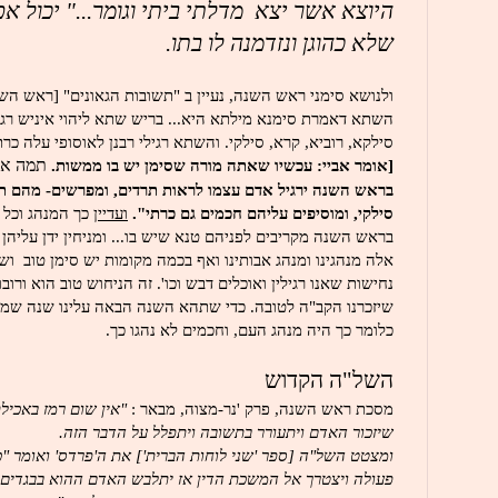
היוצא אשר יצא מדלתי ביתי וגומר..." יכול אפ
שלא כהוגן ונזדמנה לו בתו.
ולנושא סימני ראש השנה, נעיין ב "תשובות הגאונים" [ראש השנ
השתא דאמרת סימנא מילתא היא... בריש שתא ליהוי איניש רגיל
סילקא, רוביא, קרא, סילקי. והשתא רגילי רבנן לאוסופי עלה
כרת
[אומר אביי: עכשיו שאתה מורה שסימן יש בו ממשות.
תמה אני
בראש השנה ירגיל אדם עצמו לראות תרדים,
ומפרשים- מהם תר
סילקי, ומוסיפים עליהם חכמים גם כרתי".
ו
עדי
ין
כך המנהג וכל 
בראש השנה מקריבים לפניהם טנא שיש בו... ומניחין ידן עליהן 
אלה מנהגינו ומנהג אבותינו ואף בכמה מקומות יש סימן טוב ו
נחישות שאנו רגילין ואוכלים דבש וכו'. זה הניחוש טוב הוא ורוב
שיזכרנו הקב"ה לטובה. כדי שתהא השנה הבאה עלינו שנה שמנ
כלומר כך היה מנהג העם, וחכמים לא נהגו כך.
השל"ה הקדוש
מסכת ראש השנה, פרק 'נר-מצוה, מבאר :
"אין שום רמז באכילת
שיזכור האדם ויתעורר בתשובה ויתפלל על הדבר הזה.
ומצטט השל"ה [ספר 'שני לוחות הברית'] את ה'פרדס' ואומר "
פעולה ויצטרך אל המשכת הדין אז יתלבש האדם ההוא בבגדים א