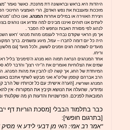
היהדות היא בראש ובראשונה דת מחנכת. כאשר נאמר "מצו
מזככות ומעצבות את נפש האדם], הרי האמצעי החינוכי הטו
ויצירת האווירה או במילים אחרות
המנהג.
ואנו כולנו "מנהג
לעתים אנו תוהים ואיננו מבינים למה ומדוע אנו נוהגים בצ
לנהוג לפי מסורת האבות ונחפש לה הסבר .
אך מן הראוי שקודם נבהיר לעצמנו מהות מנהגי 'ראש השנה
היה כל יום דומה לחברו – עמל, מיגע ומשמים. ברוך המקום
מו
עדי
ם לשמחה
חגי
ם וזמנים לששון, ולכל מועד [גם מלשון 
וריחו.
אחד המנהגים הנראה תמוה הוא מנהג ה'סימנים' בליל ראש
שמים את הצלוחיות ואומרים את ה"יהי רצון" והדבר ללא 
המיוחדת של החג, אך קשה לנו להבין את מהות המנהג. האיר
הרב אברהם קוסמן שליט"א ואני מבקש לשתף אתכם באוצ
המנהג ושורשיו.
[הערה אישית: עם כל זכויותיו של הרב קו
ומיודעי, שהעלה את הנושא וקיבץ את המקורות- אין לה
המובאות לפניכם. הפרשנויות והדעות הן מה שקלטתי ומא
כבר בתלמוד הבבלי [מסכת הוריות דף י'ב 
[בתרגום חופשי]:
"אמר רב אמי: האי מן דבעי לידע אי מסיק ש