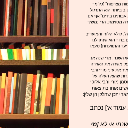
ות מצרפות" [כלומר
ב ביותר הוא התרגול
 אבותינו בידינו" אף אם
ורה מסוימת, הרי נמשיך
'. לולא הלוח והמו
עדי
ם
 ברוך הוא שנתן לנו
יעד והתוועדות] טעמו
 השנה. מדי שנה אנו
ספק משרה את האוירה
 את עיני מורי ורבי –
רות שהוא העלה על
סמן מורי ורבי אלופי
אשים אותו בתוצאות
ד יתכן שחלקן הן שלי]:
עמוד א'] נכתב
נתי אי לא [
מי