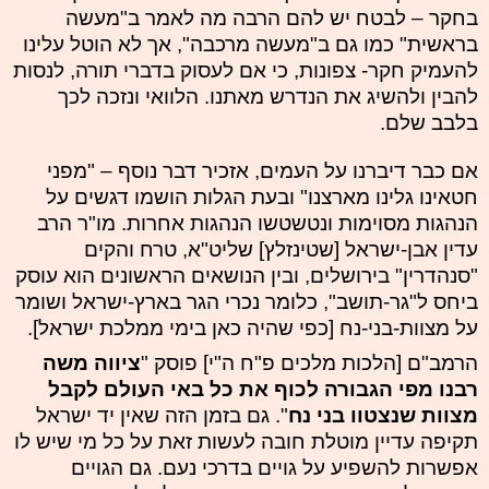
בחקר – לבטח יש להם הרבה מה לאמר ב"מעשה
בראשית" כמו גם ב"מעשה מרכבה", אך לא הוטל עלינו
להעמיק חקר- צפונות, כי אם לעסוק בדברי תורה, לנסות
להבין ולהשיג את הנדרש מאתנו. הלוואי ונזכה לכך
בלבב שלם.
אם כבר דיברנו על העמים, אזכיר דבר נוסף – "מפני
חטאינו גלינו מארצנו" ובעת הגלות הושמו דגשים על
הנהגות מסוימות ונטשטשו הנהגות אחרות. מו"ר הרב
עדין אבן-ישראל [שטינזלץ] שליט"א,
טרח והקים
"סנהדרין" בירושלים, ובין הנושאים הראשונים הוא עוסק
ביחס ל"גר-תושב", כלומר נכרי הגר בארץ-ישראל ושומר
על מצוות-בני-נח [כפי שהיה כאן בימי ממלכת ישראל].
הרמב"ם [הלכות מלכים פ"ח ה"י] פוסק "
ציווה משה
רבנו מפי הגבורה לכוף את כל באי העולם לקבל
מצוות שנצטוו בני נח
". גם בזמן הזה שאין יד ישראל
תקיפה עדיין מוטלת חובה לעשות זאת על כל מי שיש לו
אפשרות להשפיע על גויים בדרכי נעם. גם הגויים