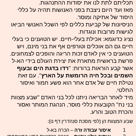
תכליתם לתת לנו את יסודות ההתנהגות.
מאז ועד היום ניצבת בפני האנושות תהיה על כללי
היסוד של אתיקה ומוסר.
הניסיונות של קביעת כללים לפי השכל האנושי הביאו
לגישות מרובות ונוגדות.
נציג כדוגמא: אכילת בעלי-חיים. יש הטוענים כי בעלי
חיים גם הם אוכלים וטורפים אף את בני מינם, ויש
הטוענים כי אין לאדם זכות הריגה והופכים לצמחונים.
פרשת בראשית מתארת את יצירת העולם בידי הא-ל
אשר קבע הוראות ברורות: "
רדו בדגת הים ובעוף
השמים ובכל חיה הרומשת על הארץ
".
עם זאת
נטילת חיים של אדם אחר הוא פשע חמור ואיסור
החלטי.
מיד לאחר הבריאה ניתנו לכל בני האדם "שבע מצוות
בני נח" הקובעות כללי מוסר, הנהגת המותר ואסור
והכרת הטוב והרע.
שבע המצוות הן (לפי מסכת סנהדרין דף נו):
1
איסור עבודה זרה
– הכרה בא-ל