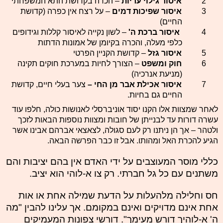
2
איסור גילוי עריות
– הכרה בקדושת התא המשפחתי
3
איסור
שפיכות דמים
– על רצח אין כפרה (קדושת
החיים)
4
איסור ברכת ה'
– לשון נקייה לאיסור קללות וגידופים
כלפי מעלה, והכרה בקיומן של אמונות הדתות
5
איסור גזל
– קדושת הקניין הפרטי
6
חוק ומשפט
– הצורך לחיות במערכת חוקים תקינה
(מניעת אנרכיה)
7
איסור אכילת אבר מן החי –
צער בעלי חיים, קדושת
החיים גם בחיות.
לאחר שמצוות אלו הקנו יסוד אוניברסלי לאנושות כולה, חלפו עוד
עשרה דורות עד לבנייתן של חובות ומצוות נוספות הבאות לזכך
ולטהר – אך הן ניתנו רק לעם סגולה, לצאצאי אברהם אבינו אשר
הגיע להכרת האל ומהותו. אבל זו כבר הפרשה הבאה.
כללי מוסר המעוצבים על ידי האדם אין בהם יציבות והם
משתנים עם כל גל חברתי. רק צו א-לוהי הוא יציב.
חס וחלילה מלהעלות על הדעת שמילה אחת או אות
אחת אינם מדויקים ואינם במקומם. אך עלינו להבין "מה
ה' א-לוהיך דורש מעימך". דורשי צפונות המעמיקים