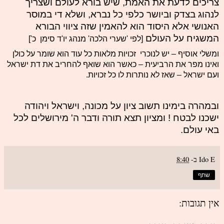
צריכים לדעת את האמת, שיש בורא לעולם ושצריך
לנהוג בצדק וביושר כלפי כל נברא, ושלא די במוסר
האנושי אלא היסוד הוא להאמין שזה ציווי הבורא
המשגיח על העולם
[לפי 'שערי הלכה' מנהג יו'ד סימן כ']
ומשלי אוסיף – יש לנוכרי זכויות מלאות כל עוד הוא שומר על כולן
ואינו מפר את הרביעית – כאשר הוא שואף להחריב את דת ישראל
ועם ישראל – שאז לא נותרות לו כל זכויות.
ובמהרה בימינו תשוב ציון על מכונה, וישראל ויהודה
ישכנו לבטח ! ומציון תצא תורה ודבר ה' מירושלים לכל
באי עולם.
Ido E
ב-
8:40
שתף
אין תגובות: