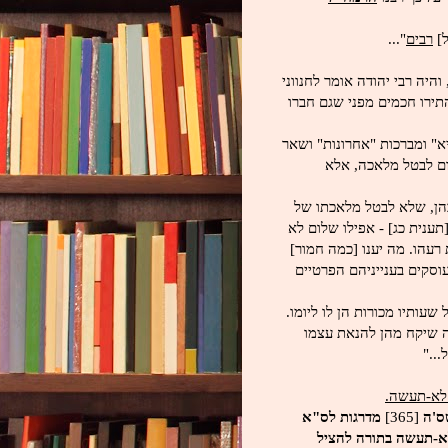
ל]
רבים
"...
והיה רבי יהודה אומר לחנווני
התירו חכמים מפני שגם חברו
" ומברכות "אחרונות" ושאר
בום לבטל מלאכה, אלא
בהן, שלא לבטל מלאכתו של
תענית כג] - אפילו שלום לא
רעהו. מה יענו [כמה חמור]
סקים בענייניהם הפרטיים
עותיו מכורות הן לו ליומו.
ה שיקח מהן להנאת עצמו
..."
לא-תעשה.
שס'ה
[365]
מדרגות לס"א
א-תעשה בתורה להציל