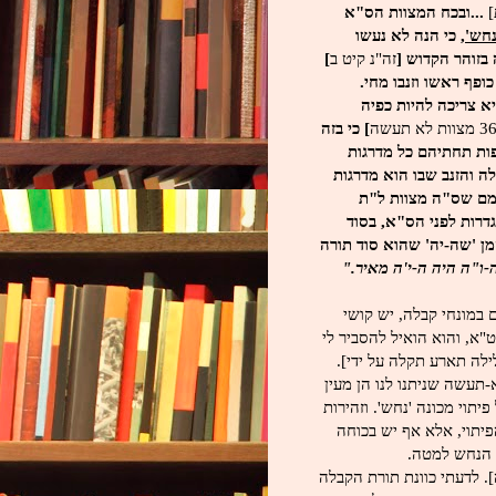
]
...ובכח המצוות הס"א
נחש'
, כי הנה לא נעשו
 בזוהר הקדוש [
זה"נ קיט ב
]
איך הנחש כופף ראשו וזנבו מחי.
א צריכה להיות כפיה
] כי בזה
פות תחתיהם כל מדרגות
 והזנב שבו הוא מדרגות
מם שס"ה מצוות ל"ת
גדרות לפני הס"א, בסוד
זמן 'שה-יה' שהוא סוד תורה
ה-ו"ה היה ה-י'ה מאיר."
 במונחי קבלה, יש קושי
"א, והוא הואיל להסביר לי
 מקווה שאצליח להעבירם בצורה נכונה [ולא ח0-וחלילה תארע תקלה על ידי].
 מצוות לא-תעשה שניתנו לנו הן מעין
 כל פיתוי מכונה 'נחש'. וזהירות
יתוי, אלא אף יש בכוחה
 הנחש למטה.
 לדעתי כוונת תורת הקבלה