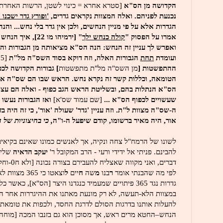
הקדושה מן הס"א
[סטרא אחרא = כינוי לשטן, הרשות האחרת
נכנעת לפניהם. ואלה המצוות נקראים גדרים,
'ופורץ גדר ישכנו 
הגדרות אלא על פי מניין הנחשים, ולכן אין גדר בלי נחש... והנה
אמרו על הפסוק "
קולה כנחש ילך
" [ירמיהו מו 22], 
ואפרש לך עניין זה הנחש: הנה הס"א מציאותה מן הגבורות והי
ועומדת
תחת
הגבורות האלה, וזה דוקא בסוד השס"ה מל"ת
[365 מצוות לא תעשה
ההתפשטות [
מן השס"ה מל"ת
מתפשטות
] גבורות הקדושה לכ
הטומאה, וכללות קשר זה נקרא נחש. הראש שבו הם שס"ה אלה
הס"א הנתלות בהם, ובשליטת הראש הגב כפוף - ואלה הם עצ
שעשויים לכפוף הס"א ...
[שם עמוד שס'א]
ואז הגבורות נעשו 
ה-שס"ה מצוות ל"ת. וזה עניין 'גדר' שעולה 'אור', כי זה היה ב
אור, היה מאיר ברשומו, קודם שיפעל ה-ו"ה
, כי בחיצוניות של 
לשונו של הרמח"ל צחה ונקיה, אך לאנשים כמונו שאינם בקיאים
להבינם. פניתי אל ידידי ורעי - הרב המקובל ר'
יעקב הדאיה
שליט
דברים, ואני
לפי מה שהבנתי אומר
ר
בנו
מ
שה
ח
יים
ל
וצאטו כי 365
גדרות נגד 365 פיתויים שמעמיד כנגדנו היצר [הס"א], כאשר
במצוות הלא-תעשה, לא רק מונעת מאתנו את ההיגררות אחר הפ
להעלות אותנו בדרגות הסולם לדרגת החסד, ולכפות את טומאת
הנחש–החטא מרים ראש, אך מסוכן הוא גם בזנבו המכה [מוחה].