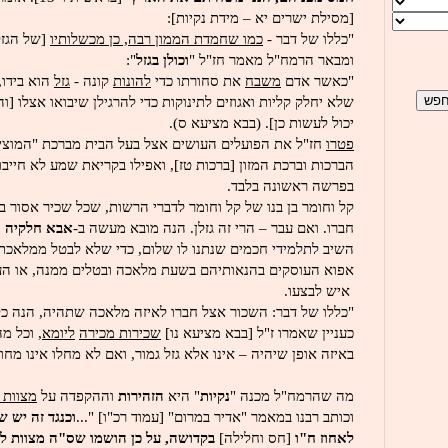
[מסילת ישרים יא – מידת נקיות]:
"כללו של דבר -
כמו שחמדת הממון רבה, כן מכשלותיו
[של הגז
ומבאר הרמח"ל מאמר חז"ל "
וכולן בגזל
":
"כאשר אדם
משבח
את סחורתו כדי
להונות
קונה -
גזל
הוא בידו, 
שלא יחלק קליות ואגוזים לתינוקות כדי להרגילן שיבואו אצלו [ו
יכול לעשות כן]. (בבא מציעא ס).
פטרו
חז"ל את הפועלים העושים אצל בעל הבית מברכת "המוציא
הברכות וברכת המזון [ברכות טז], ואפילו בקריאת שמע לא חיי
בפרשה ראשונה בלבד.
קל וחומר בן בנו של קל וחומר לדברי הרשות, שכל שכיר אסור 
חברו. ואם עבר – הרי זה גזלן. הנה מובא מעשה ב-
אבא חלקיה
[
השיב לתלמידי חכמים שנתנו לו שלום, כדי שלא לבטל ממלאכת 
אפוא העוסקים בהנאותיהם בשעת מלאכה ובטלים ממנה, או העו
איש לבצעו.
"כללו של דבר: השכור אצל חברו לאיזה מלאכה שתהיה, הנה כל ש
כעניין שאמרו ז"ל [בבא מציעא נו]
שכירות מכירה
ליומא
, וכל מ
באיזה אופן שיהיה – אינו אלא גזל גמור, ואם לא מחלו אינו מחול
מה שהרמח"ל מכנה "
נקיות
" היא
הזהירות
וההקפדה על
מצוות 
וכותב רבנו במאמר "אדיר במרום" [עמוד רכ"ו] "...
וכנגד זה יש 
לאחוז ח"ו
[חס וחלילה]
בקדושה, על כן הושמו שס"ה מצוות ל