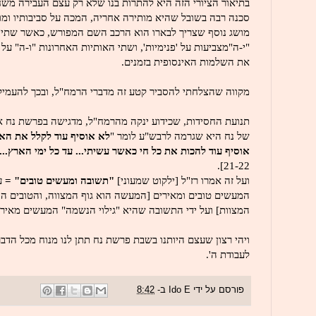
בתיאור הציורי הזה היא להתרות בנו שלא רק עצם העבירה משח
סכנה רבה בשובל שהיא מותירה אחריה, המכה על סביבותיו ומוס
מושג נוסף שצריך לבארו הוא הרכב השם המפורש, כאשר שתי 
"י-ה"מצביעות על 'פנימיות', ושתי האותיות האחרונות "ו-ה" על 
את השלמות האינסופית בזמנים.
מקווה שהצלחתי להסביר קטע זה מדברי הרמח"ל, ובכך להעמי
תנועת החסידות, שכידוע ינקה מהרמח"ל, מדגישה בפרשת נח א
של נח היא שגרמה לרבש"ע לומר "
לא אוסיף עוד לקלל את האד
אוסיף עוד להכות את כל חי כאשר עשיתי... עד כל ימי הארץ...
21-22].
ועל זה אמרו רז"ל [ילקוט שמעוני]
"תשובה ומעשים טובים" =
ע
המעשים טובים ומאירים [המעשה הוא גוף המצווה, והטובים הוא
המצוות] ועל ידי התשובה שהיא "גילוי הנשמה" המעשים מאירים [
ויהי רצון שעצם היותנו בשבת פרשת נח תתן לנו מנוח מכל הדב
לעבודת ה'.
פורסם על ידי
Ido E
ב-
8:42