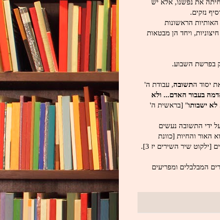
יתה את נפשנו, אלא יש
יף נזקים.
האותיות הראשונות
חיצוניות, ויחד הן מבטאות
ק בפרשת השבוע.
ת יסוד ה
תשובה
, עבודת ה'
מה בעבור האדם... ולא
 לא ישבותו
" [בראשית ה'
ל ידי
התשובה נעשים
 האור והחיות [כוונת
ילקוט שיר השירים יז 3].
רים המבלבלים ומפריעים