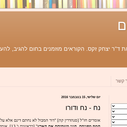
ם
 ד"ר יצחק זקס. הקוראים מוזמנים בחום להגיב, להעי
ר קשר
יום שלישי, 15 בנובמבר 2016
נח - נח ודורו
אומרים חז"ל [סנהדרין קה] "דור המבול לא נחתם דינם אלא על 
חמס מפניהם, הנני משחיתם את הארץ
"
[בראשית ו' 13]. אומר על כך רבנו