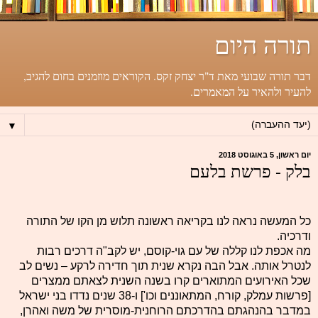
תורה היום
דבר תורה שבועי מאת ד"ר יצחק זקס. הקוראים מוזמנים בחום להגיב,
להעיר ולהאיר על המאמרים.
▼
יום ראשון, 5 באוגוסט 2018
בלק - פרשת בלעם
כל המעשה נראה לנו בקריאה ראשונה תלוש מן הקו של התורה
ודרכיה.
מה אכפת לנו קללה של עם גוי-קוסם, יש לקב"ה דרכים רבות
לנטרל אותה. אבל הבה נקרא שנית תוך חדירה לרקע – נשים לב
שכל האירועים המתוארים קרו בשנה השנית לצאתם ממצרים
[פרשות עמלק, קורח, המתאוננים וכו'] ו-38 שנים נדדו בני ישראל
במדבר בהנהגתם בהדרכתם הרוחנית-מוסרית של משה ואהרן,