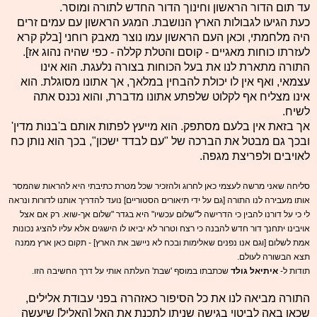
עד תום הדור הראשון וחינוך הדור החדש לתורה ומוסר.
כעת הגיעו לגבולות הארץ הנושבת. המגע הראשון עם עמים זרים
היה מלחמתי, וכאן העם הראשון עמו נוצר מאבק רוחני [בלק קרא
לעזרתו כוחות מאגיים - קוסם והטלת קללה - כפי שהיה נהוג אז].
התורה מתארת לנו את בעל הכוחות בצורה נלעגת. הוא אינו
עצמאי, ואף אין לו יכולת להבחין במלאך, אך אתונו מסוגלת. הוא
אינו מצליח אף לקלוט שלפתע אתונו מדברת, והוא נכנס אתה
לשיח.
אך בזאת אין בלעם מסתפק. הוא מייעץ לפתות אותם ב'בנות מדין'
ובכך גם מבטל את הברכה של "עם לבדד ישכון", בכך הוא נותן כח
לאויבים ולפריצת מגפה.
סליחה שאני מרשה לעצמי כאן לחרוג ולהזכיר שכל מטרת כתיבתי היא להראות שהמסר
אותו מעבירה לנו התורה [גם על ידי תיאורים הסטוריים] נועד להדריך אותנו לדורות ונראה
לי כי על דורנו להבין כי הדרישה ל"שלום עכשיו" היא בגדר "שלום אך-שוא. רק אם אצל
אויבינו יתחנך דור חדש להבנה כי רצח וטרור לא יביאו לו הישגים אלא עליו להציג נכונות
אמת לשלום [וגם אנו נפנים שאלימות ובכח לא ניישב את הארץ] - תקום כאן ארץ ממנה
תצא הבשורה לעולם.
תודות ל-
איתיאל גולד
שכתבתו במוסף 'שבת' העלתה אותי על דרך החשיבה הזו.
התורה מביאה לנו את כל הסיפור כאזהרה בפני עבודת אלילים,
שכאן באה לביטוי בגישה שניתן לתכנת את האל [האליל] שיעשה