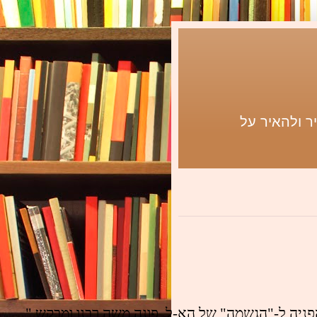
ר ולהאיר על
ניה ל-"הגשמה" של הא-ל. פונה משה רבנו ומבקש "