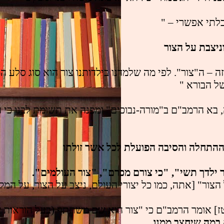
לתי אפשרי – "
ניצבת על הצור
 – ה"צור". לפי מה שלמדנו בילדותנו צור הוא סוג סלע המ
ל הבורא "
, בא הרמב"ם ב"מורה-נבוכים" ומפנה את תשומת לבנו כי ה
וא ההתחלה והסיבה הפועלת לכל אשר זולתו
ר ילדך תשי", "כי צורם מכרם", "צור העולמים".
הצור" [אתה, כמו כל יצורי העולם, ניצב על הצור, על המקו
ל הוראות שונות), הוא שם ההר ("והכית בצור"), והוא שם אבן קשה כחלמיש ("חרבות צורים"), והוא שם המקום ממנ
במה שיחצב ממנו, 