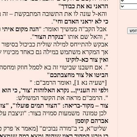
הראני נא את כבודך
"
והא-ל עונה לו את התשובה המתבקשת – זה ב
כי לא יראני האדם וחי
".
אבל הקב"ה ממשיך ואומר: "
הנה מקום איתי ו
", והאל שם אותו "
בנקרת הצור
".
אבקש להתייחס למילה שולית כביכול בסיפור זה
אך המקרא משתמש במילה גם כאחד מכינויו ש
ואין צור כא-לוקינו
". אם חשבנו שביטוי זה בא לסמל חוזק ומחסה
הביטו אל צור מחצבתכם
"
[ישעיה נא 1], ואומר הרמב"ם: "
ולפי זה העניין... נקרא האלוהות 'צור', כי ה
". הרמב"ם מראה את הקשר המשולש: 
צור – מקור-בריאה: "הצור תמים פועלו", "צו
 לכן טמונה  משמעות סמויה בצור: "וניצבת על 
אברהם קוסמן
 שליט"א, כי ב"מורה נבוכים" [מאמר א' פרק טז] אומר הרמב"ם כי "צור הוא שם משתתף (בע
כי טבע המקור ראוי שיהיה נמצא במה שנמצא 