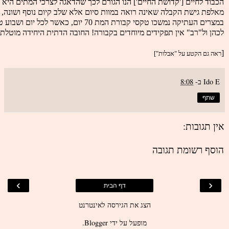
הכבוד לחיים ['קדושת החיים'] הנו הגורם לכך שהדאגה לצרכי המתים היא
מאלפת גישת הקבלה שאינה רואה במוות סיום אלא שלב קיום נוסף ושונה, 
במצרים העתיקה נמשכו טקסי קבורת המת 70 יום, כאשר לכל יום ושבוע טקסים משלו. היהדות לעומת זאת מגבילה את זמן הקבורה לקצר ביותר [בירושלים, שלה קדושה כשלעצמה, יש לקבור את המת בו ביום].
לכהן ול"רב" אין תפקידים מיוחדים בקבורה! החובה הדתית היחידה מוטל
[
ראה גם הקטע על "אבלות"]
Ido E
ב-
8:08
שתף
אין תגובות:
הוסף רשומת תגובה
›
‹
דף הבית
הצג את הגירסה לאינטרנט
מופעל על ידי
Blogger
.