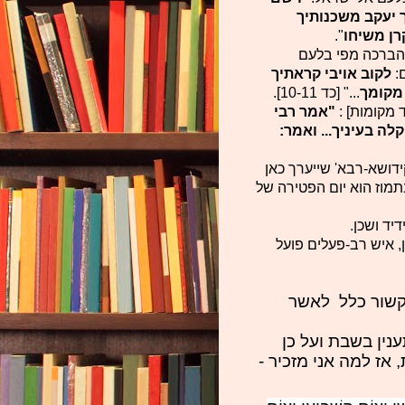
 יעקב
משכנותיך
רן משיחו
".
 הברכה מפי בלעם
:
לקוב אויבי קראתיך
 מקומך
..." [כד 10-11].
מקומות] :
"אמר רבי
לה בעיניך... ואמר:
דושא-רבא' שייערך כאן
תמוז הוא יום הפטירה של
יד ושכן.
 איש רב-פעלים פועל
 קשור כלל לאשר
ענין בשבת ועל כן
אז למה אני מזכיר -