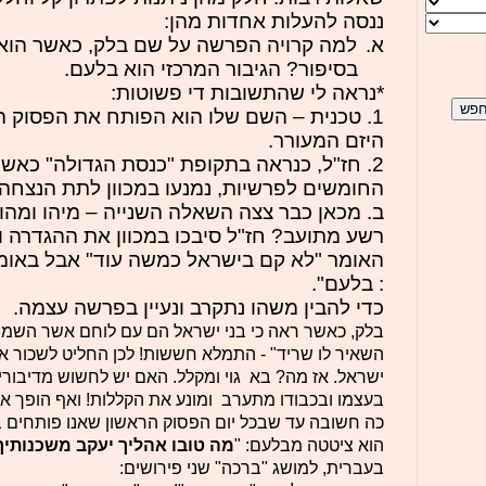
ננסה להעלות אחדות מהן:
א.
למה קרויה הפרשה על שם בלק, כאשר הוא 
בסיפור? הגיבור המרכזי הוא בלעם.
*נראה לי שהתשובות די פשוטות:
1. טכנית – השם שלו הוא הפותח את הפסוק הר
היזם המעורר.
2. חז"ל, כנראה בתקופת "כנסת הגדולה" כאש
החומשים לפרשיות, נמנעו במכוון לתת הנצחה
ב. מכאן כבר צצה השאלה השנייה – מיהו ומהו
רשע מתועב? חז"ל סיבכו במכוון את ההגדרה ו
האומר "לא קם בישראל כמשה עוד" אבל באומו
: בלעם".
כדי להבין משהו נתקרב ונעיין בפרשה עצמה.
בלק, כאשר ראה כי בני ישראל הם עם לוחם אשר השמי
השאיר לו שריד" - התמלא חששות! לכן החליט לשכור א
ישראל. אז מה? בא גוי ומקלל. האם יש לחשוש מדיבור
בעצמו ובכבודו מתערב ומונע את הקללות! ואף הופך או
כה חשובה עד שבכל יום הפסוק הראשון שאנו פותחים 
הוא ציטטה מבלעם: "
מה טובו אהליך יעקב משכנותיך
בעברית, למושג "ברכה" שני פירושים: