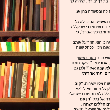
"בוקרך יבורך", שיהיה לך
לה ובסעודה בהן אנו
 משפיע. אם כי לא כל
, כח ועיתוי כדי שהקללה
ר ומברכיך אברך", כי
 כי הוא חוזר על אותם
ום מכוון לקהל שונה
בגוף ראשון
:
., אחריתי
..." ועיקר תוכנו
א קבה א-ל
"? ולכן גם
ים ותהי אחריתי
"קום
ק על מהות הא-ל: "לא
קללה לא תתפוס בישראל:
רה אל בלק "
הן עם
דם חללים ישתה
".
וישם