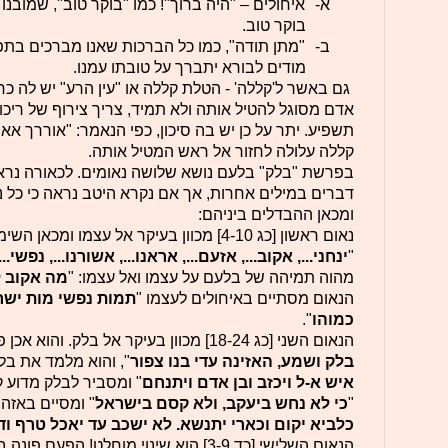
א-
איחולים – "היה ברוך"! כמו "בוקר טוב", שמובנו 
בוקר טוב.
ב-
"מתן תודה", כמו כל הברכות שאנו מברכים בתפי
מודים לבורא יתברך על טובתו עמנו.
גם באשר ל'קללה' - הטלת קללה או "עין הרע" יש לה כח
אדם מסוגל להטיל אותה ולא תמיד, צריך צירוף של ריכוז
תשפיע. יתר על כן יש בה סיכון, כפי הנאמר: "אוררך אאו
קללה עלולה לחזור אל ראש המטיל אותה.
בפרשת "בלק" בלעם נושא שלושה נאומים. לכאורה נראה
דברים במילים אחרות, אך אם נקרא היטב נראה כי כל נא
ומכאן ההבדלים ביניהם:
נאום ראשון [כג 4-10] מכוון בעיקר אל עצמו ומכאן השימוש הרב
"
ינחני..., אקוב..., אזעם..., אראנו..., אשורנו..., נפשי..
מהוה תמיהה של בלעם על עצמו ואל עצמו: "
מה אקוב ל
הנאום מסתיים באיחולים לעצמו "
תמות נפשי מות ישר
כמוהו
".
הנאום השני [כג 18-24] מכוון בעיקר אל בלק. והוא אכן פונה אליו ישירות:
בלק ושמע, האזינה עדי בנו צפור
", והוא מלמד את בל
איש א-ל ויכזב ובן אדם ויתנחם
" ומסביר לבלק מדוע 
"
כי לא נחש ביעקב, ולא קסם בישראל
" ומסיים באזה
כלביא יקום וכארי יתנשא. לא ישכב עד יאכל טרף ו
הנאום השלישי [כד 3-9] הוא שינוי מוחלט! הפעם פונה בלעם אל ישראל: "