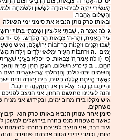
יט
כֹּה-אָמַר ה' צְבָאוֹת, צוֹם הָרְבִיעִי וְצוֹם הַחֲמִישִׁי
הָעֲשִׂירִי יִהְיֶה לְבֵית-יְהוּדָה לְשָׂשׂוֹן וּלְשִׂמְחָה וּלְ
וְהַשָּׁלוֹם אֱהָבוּ".
ובאותו פרק נותן הנביא את סימני ימי הגאולה
ג
כֹּה אָמַר ה', שַׁבְתִּי אֶל-צִיּוֹן וְשָׁכַנְתִּי בְּתוֹךְ יְרוּשָׁ
עִיר הָאֱמֶת, וְהַר-ה' צְבָאוֹת הַר הַקֹּדֶשׁ. {ס
}
ד
כֹּ
יֵשְׁבוּ זְקֵנִים וּזְקֵנוֹת בִּרְחֹבוֹת יְרוּשָׁלִָם; וְאִישׁ מִשְׁעַנְ
יָמִים
.
ה
וּרְחֹבוֹת הָעִיר יִמָּלְאוּ יְלָדִים וִילָדוֹת מְשׂ
{ס
}
ו
כֹּה אָמַר ָה' צְבָאוֹת, כִּי יִפָּלֵא בְּעֵינֵי שְׁאֵרִית
הָהֵם...
ב
כִּי-זֶרַע הַשָּׁלוֹם, הַגֶּפֶן תִּתֵּן פִּרְיָהּ וְהָאָר
וְהַשָּׁמַיִם יִתְּנוּ טַלָּם; וְהִנְחַלְתִּי אֶת-שְׁאֵרִית הָעָם 
כַּאֲשֶׁר הֱיִיתֶם קְלָלָה בַּגּוֹיִם, בֵּית יְהוּדָה וּבֵית יִשְׂר
וִהְיִיתֶם בְּרָכָה: אַל-תִּירָאוּ, תֶּחֱזַקְנָה יְדֵיכֶם".
והנה לעינינו מתגשם החזון. אני הניצב לפניכם ו
איש מקלו בידו מרוב ימים, ובקידוש אני מניח ש
משחקים.
סימן אחר שנותן הנביא באותו פרק הוא "קיבוץ 
כאשר משפחת מנס בחרה בירושלים למשכן לה
ועוד דבר, אני הניצב לפניכם בחרתי להימנות
היומי, וכמוני ידידי הטוב אברהם פונפדר. וה