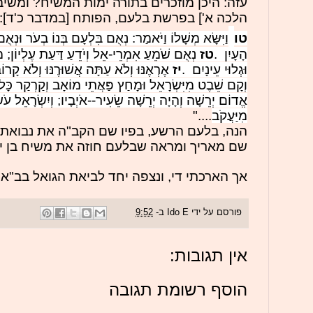
עזה: היכן מוזכרים בתורה ימות המשיח? ומשיב 
הלכה א'] בפרשת בלעם, הפותח [במדבר כ'ד]:
טו
וַיִּשָּׂא מְשָׁלוֹ וַיֹּאמַר: נְאֻם בִּלְעָם בְּנוֹ בְעֹר וּנְא
הָעָיִן
.
טז
נְאֻם שֹׁמֵעַ אִמְרֵי-אֵל וְיֹדֵעַ דַּעַת עֶלְיוֹן; מ
וּגְלוּי עֵינָיִם
.
יז
אֶרְאֶנּוּ וְלֹא עַתָּה אֲשׁוּרֶנּוּ וְלֹא קָרוֹב
וְקָם שֵׁבֶט מִיִּשְׂרָאֵל וּמָחַץ פַּאֲתֵי מוֹאָב וְקַרְקַר כָּל-
אֱדוֹם יְרֵשָׁה וְהָיָה יְרֵשָׁה שֵׂעִיר--אֹיְבָיו; וְיִשְׂרָאֵל עֹ
מִיַּעֲקֹב
...."
הנה, בלעם הרשע, בפיו שם הקב"ה את נבואת 
שם מאריך ומראה שבלעם חוזה את משיח בן יוס
אך הארכתי די, ונצפה יחד לביאת הגואל בב"א.
פורסם על ידי
Ido E
ב-
9:52
אין תגובות:
הוסף רשומת תגובה