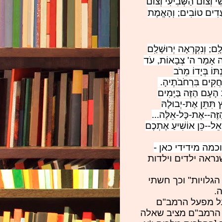
 וְצוֹם הַשְּׁבִיעִי וְצוֹם
מֹעֲדִים טוֹבִים; וְהָאֱמֶת
לִָם; וְנִקְרְאָה יְרוּשָׁלִַם
ה אָמַר ה' צְבָאוֹת, עֹד
תּוֹ בְּיָדוֹ מֵרֹב
ַחֲקִים בִּרְחֹבֹתֶיהָ.
 הָעָם הַזֶּה בַּיָּמִים
ֶץ תִּתֵּן אֶת-יְבוּלָהּ
הַזֶּה--אֶת-כָּל-אֵלֶּה
...
ָאֵל--כֵּן אוֹשִׁיעַ אֶתְכֶם
כמה מידידי כאן -
נראה ילדים וילדות
הגלויות" וכך חשתי
.
 על מפעל הרמב"ם
נה הרמב"ם מציב שאלה