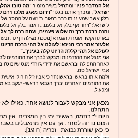
אל המדבר פניו
" ומתחיל בשיר מזמור "
מה טובו אהלך
ישראל
", ומברך אותם בגלוי "
וירום מאגג מלכו וירם ק
בלק אשר שמע גנותו כבר בנאום ב' זועם על המסר של
לישראל: "ויחר אף בלק אל בלעם... ויאמר בלק אל בלעם
והנה ברכת ברך זה שלוש פעמים, ועתה ברח לך אל
באותו הקשר אומרת הגמרא [מסכת מגילה דף טו, ובעוד 
אלעזר אמר רבי חנינא: לעולם אל תהי ברכת הדיוט ק
לעולם אל תהי קללת הדיוט קלה בעיניך.."
אני מנצל את ההזדמנות ומבקש לברך את התורמים ל'קי
לאחר התפילה ובראשם את ידידי ג'ורדי מנס שיום ט'ו ב
אביו ישראל סם.
ולמה אותו בראש ובראשונה? כי אביו ז"ל היה לי אישית יד
את התורמים האחרים יברך הגבאי הראשי- יעקב באומן,
ומפעיל.
מכאן אני מבקש לעבור לנושא אחר, כאילו לא
התחלנו.
היום י'ז בתמוז, ראשית ימי בין המצרים. אין מת
הצום נדחה למחר. אך גם אין מתאבלים בשבת, 
כי כאן שוררת נבואת זכריה [ח 19]: