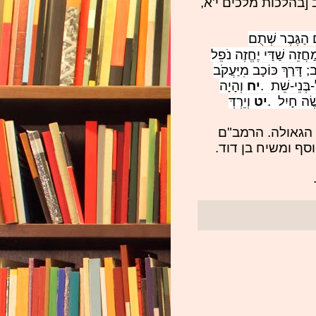
[בהלכות מלכים י'א,
ֻם הַגֶּבֶר שְׁתֻם
ַחֲזֵה שַׁדַּי יֶחֱזֶה נֹפֵל
; דָּרַךְ כּוֹכָב מִיַּעֲקֹב
בְּנֵי-שֵׁת
.
יח
וְהָיָה
שֶׂה חָיִל
.
יט
וְיֵרְדְּ
הגאולה. הרמב"ם
ף ומשיח בן דוד.