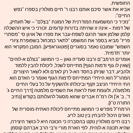
החופשית.
אביא את אשר סיכם אותם רבנו ר' חיים מוולוז'ין בספרו "נפש
החיים":
"נזכיר כי המשמעות המודרנית של המונח "בצלם" – של תעתיק,
של דמות – אינה זו שהיתה בדורות קדומים. זכורני כי איש ההשכלה
קלמן שולמן אשר תרגם לשפת-עבר את ספרו של אויגן סי "מסתרי
פריז" מביא בספר את המשפט "לתאר כמכחול בשפופרת ציורי
השמש" שמובנו נאמר בסוגרים [פוטוגראפיע]. המובן המקראי הוא
יותר 'תדמית'.
אומרים הרמב"ם ורבנו סעדיה גאון – כי המושג "בצלם א-לוהים"
[שאין לו גוף ודמות הגוף] מתייחס לשכל, ליכולת להבין ללמוד
ולהביע, דבר שניתן בחסד הא-ל רק לאדם ולא לשאר היצורים.
המהר"ל הוא היחידי המתייחס לדמות הגוף ואומר כי האדם הוא
החי היחידי הניצב זקוף וביכולתו ולהשקיף על כל בעלי החיים
מלמעלה, ולעומת זאת לראות את השמיים מלמטה [דרך החיים ג'
ד', ב' א'] ולו רמ"ח אברים שהוא מסוגל להעלותם בקודש [נתיב
התורה ט"ו].
הרמח"ל מפרש כי המושג מתייחס ליכולת האתית-מוסרית של
האדם היכול להבחין בין טוב לרע.
רבנו חיים מוולוז'ין נוקט בהסברה כי הכוונה היא ל-כושר היצירה,
שהיא תכונה א-לוהית. לפי הארת מורי ורבי הרב אברהם קוסמן