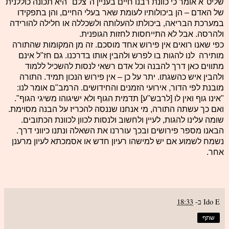
שליט"א אומר כי כוונת רבנו חיים בעניין ה"צלם" היא תכונה כוללנית
של האדם – הן ביכולותיו לעומת שאר בעלי החיים, והן בתפקידו
במערכת הבריאה, ביכולתו להעלותה ולשכללה או חלילה להורידה
ולהרסה. אבל לא התייחסות לחזות הגופנית.
כפי שאנו רואים אין פירוש אחד מוסכם. זה מן המקומות שהתורה
מותירה לנו להגות בו לפרש ולהבין אותו בדרכנו. גם חז"ל אינם
מתווים כאן דרך להבנה וכל אדם רשאי לנסות להשכיל ללמוד
ולהבין איש כהשגתו. יתר על כן – אין פירוש הנכון תמיד. התורה
מובנת לפי הדור, אירועי הזמנים והחידושים. הרמב"ם אומר לנו:
"אינו גוף ואין לו [לרבש"ע] תדמית הגוף ולא ישיגוהו משיגי הגוף".
ואם כך עשתה התורה, מי אנחנו שננסה להכריז על הבנה מסוימת.
שומה עלינו להגות, לעיין ולחשוב ולנסות לכוון לכוונת הכתובים.
הבאנו מספר פירושים ובכך עוררנו את השאלה ונתנו כיווני דרך.
נשמח לשמוע אם יש למישהו רעיון חדש או אסמכתא לעיון מרענן
אחר.
Ido E
ב-
18:33
שתף