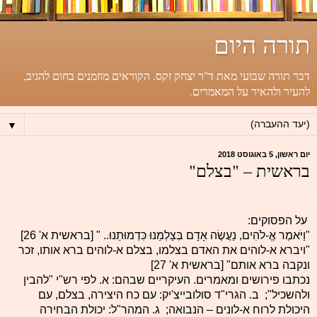
תורה היום
דבר תורה שבועי מאת ד"ר יצחק זקס. הקוראים מוזמנים בחום להגיב,
להעיר ולהאיר על המאמרים.
▼
יום ראשון, 5 באוגוסט 2018
בראשית – "בצלם"
על הפסוקים:
"וַיֹּאמֶר אֱ-לֹהִים, נַעֲשֶׂה אָדָם בְּצַלְמֵנוּ כִּדְמוּתֵנוּ.. " [בראשית א' 26]
"ויברא א-לוהים את האדם בצלמו, בצלם א-לוהים ברא אותו, זכר
ונקבה ברא אותם" [בראשית א' 27]
נכתבו פירושים ומאמרים. העיקריים שבהם: א. לפי רש"י "להבין
ולהשכיל"; ב. הגרי"ד סולובייצ'יק: עם כח היצירה, בצלם, עם
היכולת לרוח א-לונים – הנבואה; ג. המהר"ל: יכולת הבחירה