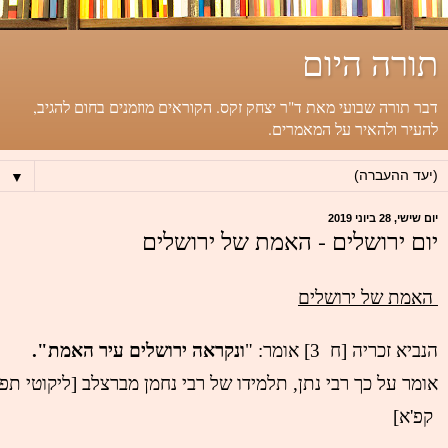
תורה היום
דבר תורה שבועי מאת ד"ר יצחק זקס. הקוראים מוזמנים בחום להגיב,
להעיר ולהאיר על המאמרים.
▼
יום שישי, 28 ביוני 2019
יום ירושלים - האמת של ירושלים
 האמת של ירושלים
הנביא זכריה [ח  3] אומר: "
ונקראה ירושלים עיר האמת".
אומר על כך רבי נתן, תלמידו של רבי נחמן מברצלב [ליקוטי תפ
קפ'א]