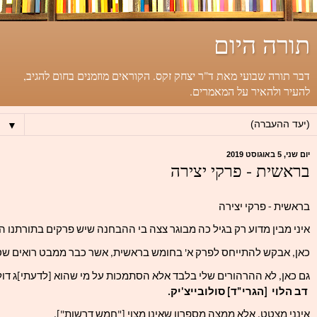
תורה היום
דבר תורה שבועי מאת ד"ר יצחק זקס. הקוראים מוזמנים בחום להגיב,
להעיר ולהאיר על המאמרים.
▼
יום שני, 5 באוגוסט 2019
בראשית - פרקי יצירה
בראשית - פרקי יצירה 
איני מבין מדוע רק בגיל כה מבוגר צצה בי ההבחנה שיש פרקים בתורתנו ה
כאן, אבקש להתייחס לפרק א' בחומש בראשית, אשר כבר ממבט רואים שסגנו
גם כאן, לא ההרהורים שלי בלבד אלא הסתמכות על מי שהוא [לדעתי]ג דול
 דב הלוי  [הגרי"ד] סולובייצ'יק. 
אינני מצטט, אלא ממצה מספרון שאינו מצוי ["חמש דרשות"].