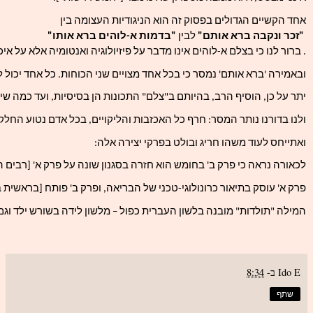
אחד הקשיים הגדולים בפסוק זה הוא הניגודיות העצומה בין
 "זכר ונקבה ברא אותם" 
לבין 
"בדמות א-לוהים ברא אותו"
. ברור לנו כי בצלם א-לוהים אינו מדבר על פיזיולוגיה ואנטומיה אלא על א
ובאמירה 'ברא אותם' נמסר כי בכל אחד מצויים שני הכוחות. כל אחד יכול 
יתר על כן, הוסיף הרב, בהיותם ב"צלם" התכונות הן בסיסיות, ועד כמה שי
ולנו בדורנו נותר המסר: חרף כל האכזבות והליקויים, בכל אדם נטוע החלק
ואתייחס לעוד משהו חריג ובולט בפרקי יצירה אלה:
לכאורה נראה כי פרק ב' בחומש הוא חזרה בסגנון שונה על פרק א' [רבים 
פרק א' עוסק בתיאור כרונולוגי-טכני של הבריאה, ופרק ב' פותח [בראשית ב;4] 
המילה "תולדות" מובנה בלשון העברית כפול – מלשון לידה בשורש ילד וגם 'תו
Ido E
ב-
8:34
שתף