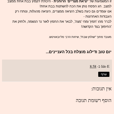
זו המשמעות של
'יציאת מצריים' הרוחנית
- היכולת לקפוץ בבת אחת ממצב
למצב. חג הפסח נותן את הכח להשתנות בבת אחת!
אנו עומדים גם כעת בשלב היציאה ממצרים, היציאה מהגלות, ונותרו רק
העבודות האחרונות -
לברר מהו 'חמץ' ומהי 'מצה', לבאר את החמץ לאור נר הנשמה, ולחזק את
'החיפזון' בצד הקדושה!
מעובד מתוך "שולחן שבת", שיחות הרבי מליובאוויטש.
יום טוב ודילוג מוצלח בכל העניינים...
Ido E
ב-
8:58
שתף
אין תגובות:
הוסף רשומת תגובה