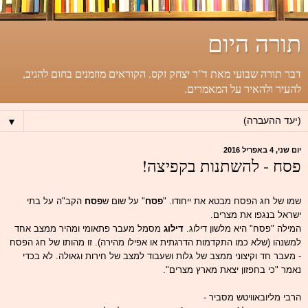
תורה היום
דבר תורה שבועי מאת ד"ר יצחק זקס. הקוראים מוזמנים בחום להגיב,
להעיר ולהאיר על המאמרים.
▼
יום שני, 4 באפריל 2016
פסח - להשתנות בקפיצה!
שמו של חג הפסח מבטא את ייחודו. "
פסח
" על שום ש
פסח
הקב"ה על בתי
ישראל בנגפו את מצרים.
המילה "פסח" היא מלשון דילוג.
דילוג
מסמל מעבר פתאומי ומהיר ממצב אחד
למשנהו (שלא כמו התקדמות הדרגתית או אפילו מהירה). זו מהותו של חג הפסח
- מעבר חד וקיצוני ממצב של גלות ושעבוד למצב של חירות וגאולה. לא בכדי
נאמר "כי בחפזון יצאת מארץ מצרים".
הרבי מליובאוויטש מסביר -