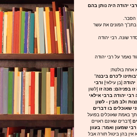
בי יהודה היה נותן בהם
הסבר.
 בתנ"ך המונים את עשר
בע מכות ובסדר שונה. רבי יהודה
ד נאמר על רבי יהודה
 אחת בולטת:
בותינו ל'כרם ביבנה'
 יהודה
[בן עילאי]
ורבי
ו בפניהם: מכה זו
[לשון
רבי יהודה ברבי אילאי
ות ולב מבין - לשון
ני שאוכלים בו דברים
תך באמת שאוכלים בפועל
ים
[דברים שאינם ראויים
בי שמעון ואמר: בעוון
 אין בהן ביטול תורה אבל