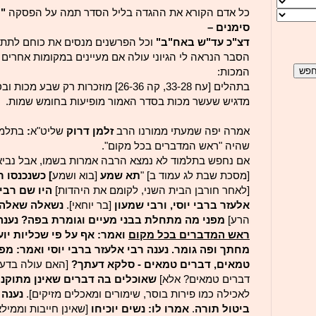
כל אדם הקורא את ההגדה בליל הסדר תמה על הפסקה
"ר
סימנים –
דצ"כ עד"ש באח"ב"
וכל הפרשנים מנסים את כוחם לתת 
הסבר הנראה לי הגיוני עולה אם מעיינים במקומות אחרים
המכות:
בתהלים [עח 33-28, קה 26-36] מוזכרות רק ש
מדגיש שעשר מכות בסדר האמור מופיעות בחומש שמות.
אמרה יפה שמעתי ממורנו הרב
זלמן דרוק
שליט"א
:
בתלמו
שהיה "ראש המדברים בכל מקום".
אם נחפש בתלמוד לא נמצא הרבה אמרות בשמו, אבל נביא
[מסכת שבת לג עמוד ב] "
תא שמע
[בוא ושמע
] כשנכנסו ר
[לאחר חורבן הבית השני, לקומם את היהדות]
היו שם רבי
אלעזר ברבי יוסי, ורבי שמעון
[בר יוחאי].
נשאלה שאלה ז
הרע]
מפני מה מתחלת בבני מעיים וגומרת בפה? נענה 
ראש המדברים בכל מקום
ואמר: אף על פי שכליות יועצ
מחתך ופה גומר. נענה רבי אלעזר ברבי יוסי ואמר: מפ
טמאים, דברים טמאים - סלקא דעתך?
[האם עולה בדע
דברים טמאים? אלא]
שאוכלים בה דברים שאינן מתוקנ
לאכילה כמו פירות בוסר, שימורים ומאכלים מזיקים].
נענה ר
ביטול תורה
.
אמרו לו: נשים יוכיחו
[שאינן חייבות וממילא