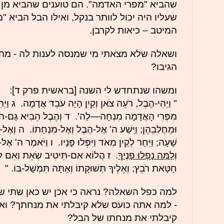
שהביא "מפרי האדמה". הם טוענים שהביא מן ה
שעליו היה יכול לוותר בנקל, ואילו הבל הביא "מ
המיטב – כיאות לקרבן.
ושאלה שלא מצאתי מי שמנסה לענות לה - מה 
הגיבו?
ומשהו שנתחדש לי השנה [בראשית פרק ד]:
" וַיְהִי-הֶבֶל, רֹעֵה צֹאן וְקַיִן הָיָה עֹבֵד אֲדָמָה. ג וַיְהִי 
מִפְּרִי הָאֲדָמָה מִנְחָה—לַה'. ד וְהֶבֶל הֵבִיא גַם-הוּ
וּמֵחֶלְבֵהֶן; וַיִּשַׁע ה' אֶל-הֶבֶל וְאֶל-מִנְחָתוֹ. ה וְאֶל-ק
שָׁעָה; וַיִּחַר לְקַיִן מְאֹד וַיִּפְּלוּ פָּנָיו. ו וַיֹּאמֶר ה' אֶל
וְלָמָּה נָפְלוּ פָנֶיךָ
. ז הֲלוֹא אִם-תֵּיטִיב שְׂאֵת וְאִם ל
חַטָּאת רֹבֵץ; וְאֵלֶיךָ תְּשׁוּקָתוֹ וְאַתָּה תִּמְשָׁל-בּוֹ. "
למה כפל השאלה? נראה כי אכן יש כאן שתי ש
- למה אתה כועס שלא קיבלתי את מנחתך? ואולי
קיבלתי את מנחתו של הבל?