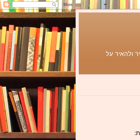
ר ולהאיר על
: