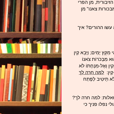
זיבורית, מן הפרי
בכורות צאנו" מן
עשו ההורים? איך
מִקֵּץ יָמִים; וַיָּבֵא קַיִן
א מִבְּכֹרוֹת צֹאנוֹ
ַיִן וְאֶל-מִנְחָתוֹ לֹא
-קָיִן:
לָמָּה חָרָה לָךְ
ֹא תֵיטִיב לַפֶּתַח
אלות: למה חרה לך?
 נפלו פניך כי