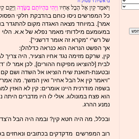
בראשית ד פסוק ח
וַיֹּאמֶר קַיִן אֶל הֶבֶל אָחִיו
וַיְהִי
בִּהְיוֹתָם
בַּשָּׂדֶה
וַיָּקָם קַי
כל המפרשים ניסו כוחם בהדבקת חלקי הפסוק 
אמר]. במיוחד מצאה האגדה מקום להתגדר בו. 
במעומעם מילדותי מאמר נפלא של א.א. הלוי 
של רש"י "מקרא זה אומר דרשני"].
אך הפשט הנראה הוא כנראה כדלהלן:
קין, שרקם מזימה נגד אחיו הצעיר, היה צריך לג
לבית [להוציאו מפיקוח ההורים], לכן אמר לו 'דב
ובטענת-תואנת שיח הוציאו אל השדה ושם קם לה
"ויאמר קין אל הבל אחיו" ואין המשך. מה אמר
בשפה מודרנית היינו אומרים: קין לא האזין למ
הוא פצח במונולוג. אולי לו היו מדברים היתה נ
נמנע ההרג.
ובכלל, מה היה חטא קין? ובמה היה הבל ה'צדי
רוב המפרשים מדקדקים בכתובים ונאחזים בכך