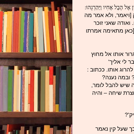
ִן אֶל הֶבֶל אָחִיו וַיַּהַרְגֵהוּ:
[ויאמר, ולא אמר מה
ואודה שאני זוכר
[כאן מתאימה אמרתו
רור אותו אל מחוץ
ר לי אליך'
רוג אותו. ככתוב :
? ובמה נענה?
ה שיש להבל לומר,
וצרת שיחה – והיה
ק'?
 שעל קין נאמר