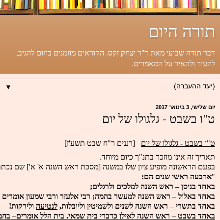
תורה היום
דבר תורה שבועי מאת ד"ר יצחק זקס. הקוראים מוזמנים בחום להגיב,
להעיר ולהאיר על המאמרים.
▼
יום שלישי, 3 בינואר 2017
ט"ו בשבט - גלגולו של יום
ט"ו בשבט - גלגולו של יום
[רננים ר"ח שבט תשע'ז]
תאריך זה אינו מוזכר בתנ"ך כיום מיוחד.
בפעם הראשונה מופיע ציון שלו במשנה [מסכת ראש השנה א' א'] שם נכתב
"
ארבעה ראשי שנים הם:
באחד בניסן – ראש השנה למלכים ולרגלים;
באחד באלול – ראש השנה למעשר בהמה; רבי אלעזר ורבי שמעון אומרים 
באחד בתשרי – ראש השנה לשנים ולשמיטין וליובלות, 
לנטיעה
 ולירקות! 
באחד בשבט – ראש השנה לאילן כדברי בית שמאי. בית הלל אומרים– בחמ