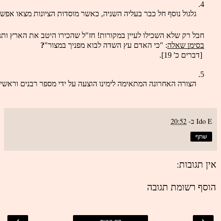
גלגול נוסף חל כבר בעליה השניה, כאשר מוסדות הציונות מצאו אפשר
חבל רק שלא השכילו לעיין במקורות! חז"ל שהכירו היטב את הארץ ות
בסימן שאלה
: "כי האדם עץ השדה לבוא מפניך במצור"
?
 [דברים כ' 19].
הצורה האחרונה המתאימה לימינו הוצעה על ידי מספר רבנים וראשי י
Ido E
ב-
20:52
שתף
אין תגובות:
הוסף רשומת תגובה
›
‹