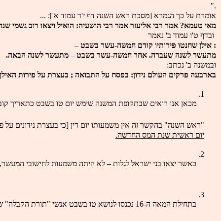
."
אומרת על כך הגמרא [מסכת ראש השנה דף י'ד עמוד א']: ...
מאי טעמא? אמר רבי אליעזר אמר רבי הושעיה: הואיל ויצאו רוב גשמי שנה 
 ובדף ט'ו עמוד ב' נאמר
: אילן שחנטו פירותיו קודם חמשה-עשר בשבט – 
מתעשר לשנה שעברה. אחר חמשה-עשר בשבט – מתעשר לשנה הבאה.
ובמשנה ב' נכתב: 
בארבעה פרקים העולם נידון: בפסח על התבואה ; בעצרת על פירות האילן; בר
מכאן אנו רואים שבתקופת המשנה שימש יום טו בשבט כתאריך קובע
"ראש השנה" בהקשר זה אין משמעותו יום דין [כי בעצרת נידונים על 
יום ראשית שנת המס החדשה.
כאשר יצאו בני ישראל לגלות – לא היתה משמעות לחישובי המעשר, כ
בתחילת המאה ה-16 נכנסו לנושא טו בשבט אנשי "תורת הקבלה" שהתרכזו סביב האר"י בעיר הקודש צפת. הם יצרו "סדר טו בשבט" בו אוכלים 30 מיני פירות ולוגמים ארבע כוסות יין [אדום ולבן].