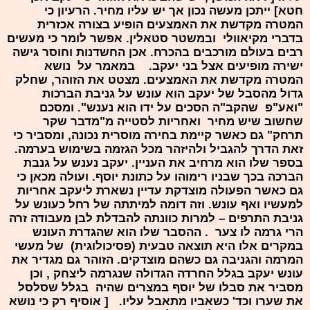
חטא] ייתכן מעשה נכון אך יש עליו מחיר. הרעיון כי
המטרה מקדשת את האמצעים הופיע בצורה אכזרית
בדברי מקיאוולי ובמשטר סטאלין. אפשר לומר כי מעשים
רבים בעולם מורכבים בהכרח. אכן החשדנות וחוסר גישה
ישירה מופיעים אצל בני יעקב. במאמר על נושא
המטרה מקדשת את האמצעים. מצטט את הזוהר, שחלק
גדול מהסבל של יעקב הוא עונש על גניבת הברכות
"ואע"פ שהקב"ה הסכים על ידו הוא נענש". ומסכם
שחשוב שיש מחיר ואחריות לסטייה מ"מדבר שקר
תרחק" גם כאשר קיימת בחירה מוסרית נכונה, ומסביר כי
זאת הדרך להגביל ולהיזהר מכל הגזמה בשימוש בערמה.
בספר שלו הוא מרחיב את העניין. יעקב נענש על גנבת
הברכה בכך שבניו רימוהו על כתונת יוסף. ועולה מכאן כי
גם כאשר הפעולה מוצדקת עדיין נשארת ליעקב אחריות
למעשיו ואף עונש. וזה דומה למיתתה של רחל כעונש על
גניבת התרפים – למרות כוונתה להבדלת לבן מעבודה זרה
הרי גרמה לו צער . ההסבר שלו הוא שהגדרת העונש
במקרים אלו היא תוצאה טבעית (פסיכולוגית) של מעשי
המרמה והגניבה גם כשהם מוצדקים. הזוהר גם מגדיר את
עונש יעקב בגלל החרדה הגדולה שנגרמה ליצחק , וכן
מסביר את סבלו של יוסף במצרים שהיה בגלל שסלסל
את שערו וכד' כשאביו מתאבל עליו. [ אוסיף רק כי נושא