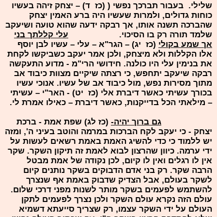
שלילי. בעבור תברכך נפשי ( (כז ד) – יצחק זיהה בעשיו
כוחות גדולים, ולמרות שעשיו היה ברע האמין יצחק
שהברכה תשנה אותו, אך רבקה ידעה שהוא טועה ושיעקב
שלמד תורה רק בו הסיכוי.
עלי קללתך בני
אך שמע בקולי
(כז יג) – הגר"א – עלי – עשיו לבן יוסף
אלו הקללות ולא מיצחק, ולכן אמר יעקב כשביקשו לקחת
את בנימין עלי היו כולנה. חידושי הרי"מ - מדוע התעקשה
רבקה שיעקב יתחפש, כי רצתה שיקיים מצוות כיבוד אב
מתוך מסירות נפש, מול כיבוד אב של עשיו. אנוכי עשיו
בכורך עשיתי כאשר דיברת אלי (כז יט) - האר"י – עשיתי
– מילאתי הכל בדייקנות, כאשר דיברת – כאילו אמרת לי.
גם ברוך יהיה-
(כז לג) שפת אמת - ברכת
יצחק - כי יעקב לקח הברכות במרמה והוטב בעיני ה', ומזה
יש ללמוד כי כדי להשיג האמת באמת רשאים לעשות על
ידי ערמה. כיוון שהרצון לבוא לאמת זה תיקון השקר. שקר
אין לו רגלים ואין לו קיום, לכן נקודה של אמת מבטל
הרבה שקר. רק בני אדם הדבוקים בשקר נותנים קיום
לשקר בעולם, אבל הצדיק שדבוק באמת אף שנצרך
להשתמש לפעמים בשקר מותר לשנות מפני דרכי שלום.
עולם הזה נקרא עולם השקר ולכן נצרך לפעמים לתקן
העולם על ידי השקר עצמו, רק שצריך סייעתא דשמיא