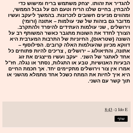
להגדיר את זהותו. יצחק משתמש בריח ומישוש כדי
להבחין. בחיים שלנו הריח וטעם הם על גבול הממשי,
ומהווים מניעים חשובים לזכרונות. בהמשך ליעקב ועשיו
מדובר גם בזהות של שני עולמות – אתונה (ורומי)
וירושלים , שני עולמות העתידים להיפרד ולהתקרב.
הצורך לחדד את השונות מתגבר כאשר המשותף רב על
השונה (שטראוס), החיוניות של התרבות המערבית היא
דווקא מכיוון שהעולמות האלה קרובים. הפילוסוף –
אתונה, והתיאולוג – ירושלים , צריכים להיות פתוחים כל
אחד לאתגר של השני. יעקב ועשיו מייצגים את זוג
הבעיות האנושיות, טבע או התגלות, נסתר או נגלה. חז"ל
אמרו אין צור וירושלים מתקיימים יחד. אך חכמת החיים
היא איך לחיות את המתח כשכל אחד מתמלא מהשני או
תוך קשר עם השני.
Ido E
ב-
8:43
שתף