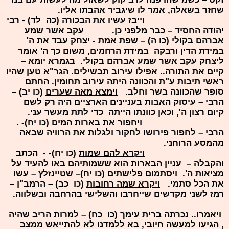
שחזר בשאלה, אמר לו שיגביר אהבתו אליו.
וייבז עשיו את הבכורה
(כה לד) - רבי
יהודה החסיד – כבר מלפני כן.
עקב אשר שמע
אברהם בקולי
(כו ה) – שפת אמת - יצחק עבד את ה'
במידת הדין ורבקה במידת הרחמים, משום כך ה' אומר
ליצחק עקב אשר שמע אברהם בקולי. בגמרא יומא –
קיים את התורה.. אפילו עירוב תבשילים. הגר"א טען שהיו
ראשי תיבות ע"ת והכוונה היתה עירוב תחומין. החתם
סופר שהכוונה בשר וחלב.
וימצא מאה שערים
(כו יב) –
הרבי – עיסוק האבות בעניינים הארציים היה רק לשם
קיום רצון ה', וכאן כוונתו הייתה כדי לתת מעשר עני.
ויחפור את בארות המים
(כו יח)- .
הרבי – לחפור פירושו לחקור ולגלות את הרוויה שבאה
מהמסע הרוחני.
ויקרא להם שמות
(כו יח)- - הכתב
והקבלה – עניין הבארות הוא ששמותיהם באו להעיד על
מציאות ה'. ויסתמום פלישתים (כו יח)– שטיינזלץ – עשו
את הכל סתמי.
ויקרא שמה רחובות
(כו כב) – הרמב"ן –
רמז לשני מקדשים שייחרבו והשלישי בהרחבה ובשלווה.
ויאמרו.. נכרתה ברית עימך
(כו כח) – למרות הריב שהיה
, הגיעו למעשה חיובי, בא ללמדנו לא להתייאש ממצב