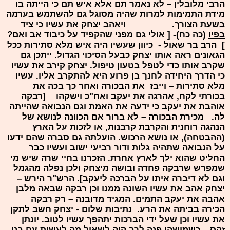
הרבי מלובלין – לא נאמר תם אלא איש תם כי הייתה בו
מידת התמימות למרות שהיה מסוגל גם להשתמש בערמה
בשעת הצורך.
ויאהב יצחק את עשיו כי ציד
בפיו
(כה כח)- [ אולי גם מפני שהקפיד על כיבוד אב ואם?
] הרב בר שאול - כיוון שעשיו היה איש מלא סתירות ככל
הגאונים ראה אותו יצחק כבעל הסיכוי הגדול. ייתכן גם
שקרב אותו כדי לטפל בטעון טיפול. יצחק קירב את עשיו
כי הדרך היחידה לחנך בן פרוע היא להתקרב אליו. עשיו
מלא סתירות – וייבז את הבכורה ואחר כך בכה את
בכורתי לקח, אהרגה את יעקב ואח"כ וישקהו [רבקה
אוהבת את יעקב כי ידעה את האמת וגם הנבואה שהייתה
לה. מכירת הבכורה – לא ברור אם הכוונה לנושא של
הנהגה רוחנית והקרבת קרבנות, או לזכות על הארץ
(ההבטחה), או נושא הרכוש. הועלתה גם סברה שהם ידעו
על הנבואה שתהיה גלות ודור רביעי ישוב ועשיו כבר
החליט שהוא ילך לארץ אחרת. הזכרנו בחיי שרה שיש מי
שמפרש שרבקה פחדה ובושה מיצחק ולכן נפלה מהגמל
וגם לא דיברה איתו על הברכה ליעקב]. הרש"ר הירש –
יצחק אהב את עשיו השונה ממנו וכן רבקה שבאה מלבן
אהבה את יעקב התמים. המגיד מדובנה – רק רבקה
הכירה בביתה את הרע. נתיבות שלום - יצחק חשב לתקן
את עשיו וכן שעל ידי הברכות יתהפך עשיו לטוב. יונתן
זקס – כשמישהו פנה לרב קוק לשאול מה לעשות עם בנו