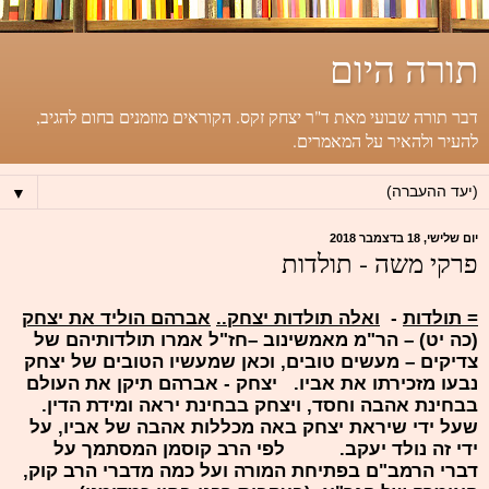
תורה היום
דבר תורה שבועי מאת ד"ר יצחק זקס. הקוראים מוזמנים בחום להגיב,
להעיר ולהאיר על המאמרים.
▼
יום שלישי, 18 בדצמבר 2018
פרקי משה - תולדות
= תולדות
-
ואלה תולדות יצחק..
אברהם הוליד את יצחק
(כה יט) – הר"מ מאמשינוב –חז"ל אמרו תולדותיהם של
צדיקים – מעשים טובים, וכאן שמעשיו הטובים של יצחק
נבעו מזכירתו את אביו. יצחק - אברהם תיקן את העולם
בבחינת אהבה וחסד, ויצחק בבחינת יראה ומידת הדין.
שעל ידי שיראת יצחק באה מכללות אהבה של אביו, על
ידי זה נולד יעקב. לפי הרב קוסמן המסתמך על
דברי הרמב"ם בפתיחת המורה ועל כמה מדברי הרב קוק,