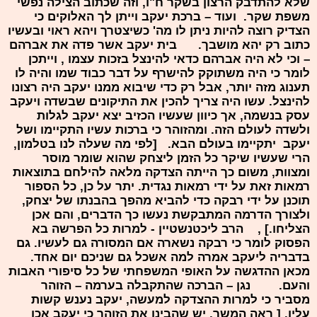
שלא להתדבק הרצון בשקר ח"ו, וזה שכתוב הצילה נפשי
משפת שקר. ועוד – ברכת יעקב וייתן לך האלוקים כי
הצדיק רוצה להיות ניתן לו מה' כשיצטרך ויהא ראוי ובעשיו
כתוב רק יהא מושבך. בית יעקב אשר פדה את אברהם
– וכי לא היה אברהם כדאי להינצל בזכות עצמו , וייתכן
לומר כי היה משתוקק להישרף על דבר כבוד שמו והיה לו
תענוג מזה יותר, אבל רק כדי שיבוא ממנו יעקב היה רצונו
להינצל. עשו היה צריך להכין את התיקונים שבשדה ויעקב
עסק בנשמה, אך כיוון שעשיו הכזיב יצא יעקב לגלות
ולשדה לעולם הזה. ומהזוהר כי ברכות עשיו התקיימו ושל
יעקב יתקיימו בעולם הבא. [לפי מה שעלה לנו בטלמון,
הרי שעשיו שיקר כל הזמן ליצחק שהוא שומר מוסר
ומצוות, משום כך הייתה הצדקה מלאה להילחם בתוצאות
רמאות זאת על ידי רמאות נגדית. יתר על כן, כל הספור
תוכנן על ידי רבקה כדי להביא מהפך בהבנתו של יצחק,
ולצורך הדרמה המתבקשת נעשו כך הדברים, והם אכן
הצליחו.] , הרב ליכטנשטיין - למרות כל הפרשה בא
הפסוק לומר כי רבקה נשארה אם המסורה גם לעשיו. גם
בדבריה ליעקב אמרה למה אשכל גם שניכם יום אחד.
מכאן ההדגשה על האופי המשפחתי של כל סיפורי האבות
והעם. נגן – הברכה שהתקבלה בערמה – הזוהר
מסביר כי למרות ההצדקה למעשה, יעקב נענש קשות
עליו. [ ראה המשך, יש שהבינו את הזוהר כי יעקב אכן