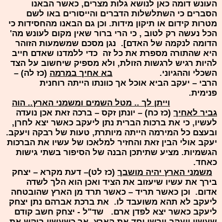
העונש דומה כאן לנושא גלות מצרים, כאשר הבאנו
הסברים כי השתלשלות הדברים והייסורים באו לשם
מטרות קידום או תיקון מידות. וכן גם הבאנו מהחסידות כי
הכל נעשה רק לטוב , כי הרי ברור שאין מקום לעונש מה'
הדומה לנקמה של האדם]. נגן מסכם שמשמעות הזוהר
היא שהתורה מספרת את כל זה כדי ללמדנו שאדם חייב
להיות רגיש לרגשות הזולת, ולא מספיק שיחשוב על הצד
השכלי וההגיוני.
בא אחיך במרמה
(כז לה) –
הרבי – יעקב הביא אוכל אך כוונתו הייתה רוחנית
פנימית.
וייתן לך .. מטל השמים ומשמני הארץ.. הוה
גביר לאחיך
(כז כח) – יונתן זקס – ברכה זאת אכן נועדה
לעשיו, כי את ברכות הברית נתן ליעקב כאשר יצא לחרן,
ובעצם כל המירמה הייתה מיותרת, טעות של רבקה ויעקב.
יעקב אולי הבין זאת והחזיר למלאכו של עשיו את הברכות
הגשמיות. מציע שתיתכן הבנה של הסיפור בשתי גישות
כאחד.
משמני הארץ יהיה מושבך
(כז לט)– דעת מקרא – יצחק
בירך את עשיו שיעזוב את הציד ואכן הוא הלך לשדה
אדום. וכן כאשר תריד – כאשר תרד מן הארץ שהובטחה
ליעקב לא תהא משועבד לו. את ברכת אברהם נתן יצחק
ליעקב כאשר יצא לפדן ארם. שד"ל - יצחק חשב קודם
שעשיו ויעקב יירשו יחד את הארץ, אך כשעשיו ביקש את