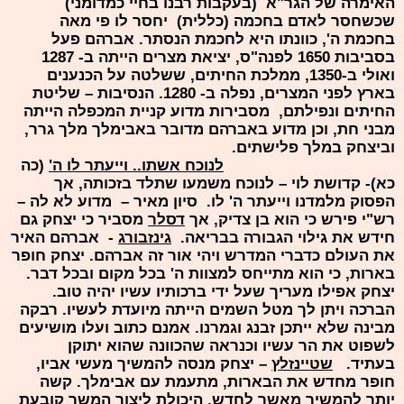
האימרה של הגר"א (בעקבות רבנו בחיי כמדומני)
שכשחסר לאדם בחכמה (כללית) יחסר לו פי מאה
בחכמת ה', כוונתו היא לחכמת הנסתר. אברהם פעל
בסביבות 1650 לפנה"ס, יציאת מצרים הייתה ב- 1287
ואולי ב-1350, ממלכת החיתים, ששלטה על הכנענים
בארץ לפני המצרים, נפלה ב- 1280. הנסיבות – שליטת
החיתים ונפילתם, מסבירות מדוע קניית המכפלה הייתה
מבני חת, וכן מדוע באברהם מדובר באבימלך מלך גרר,
וביצחק במלך פלישתים.
לנוכח אשתו.. וייעתר לו ה'
(כה
כא)- קדושת לוי – לנוכח משמעו שתלד בזכותה, אך
הפסוק מלמדנו וייעתר ה' לו. סיון מאיר – מדוע לא לה –
רש"י פירש כי הוא בן צדיק, אך
דסלר
מסביר כי יצחק גם
חידש את גילוי הגבורה בבריאה.
גינזבורג
- אברהם האיר
את העולם כדברי המדרש ויהי אור זה אברהם. יצחק חופר
בארות, כי הוא מתייחס למצוות ה' בכל מקום ובכל דבר.
יצחק אפילו מעריך שעל ידי ברכותיו עשיו יהיה טוב.
הברכה ויתן לך מטל השמים הייתה מיועדת לעשיו. רבקה
מבינה שלא ייתכן זבנג וגמרנו. אמנם כתוב ועלו מושיעים
לשפוט את הר עשיו וכנראה שהכוונה שהוא יתוקן
בעתיד.
שטיינזלץ
– יצחק מנסה להמשיך מעשי אביו,
חופר מחדש את הבארות, מתעמת עם אבימלך. קשה
יותר להמשיך מאשר לחדש. היכולת ליצור המשך קובעת