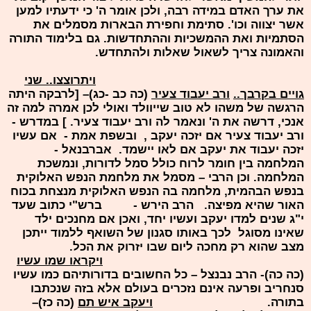
את ערך האדם במידה רבה, ולכן אומר ה' כי ידעתיו למען
אשר יצווה וכו'. סתימת וחפירת הבארות מסמלים את
הסתמיות ואת ההמשכיות וההתחדשות. גם בלימוד התורה
והאמונה צריך לשאול שאלות ולהתחדש.
ויתרוצצו.. שני
גויים בקרבך..
ורב יעבוד צעיר
(כה כב -כג)– [לרבקה היתה
הרגשה של משהו לא טוב שייוולד ואולי לכן אמרה למה זה
אנכי, דרשה את ה' ונאמר לה ורב יעבוד צעיר. ] במדרש -
ורב יעבוד צעיר אם יזכה יעקב , ובשפת אמת - אם עשיו
יזכה יעבוד את יעקב אם לאו יישמד. אברבנאל -
המלחמה בין חומר לרוח כולל סמל לדורות, ונמשכת
המלחמה. וכן הרבי – מסמל את מלחמת הנפש האלוקית
בנפש הבהמית, מלחמה בה הנפש האלוקית מנצחת בכוח
האור שהיא מפיצה. הרב הירש - ברש"י כתוב שעד
י"ג שנים למדו יעקב ועשיו יחד, ואכן אם מחנכים ילד
שאינו מסוגל לכך באותו סגנון של השואף ללמוד ייתכן
מצב שהוא רק מחכה ליום שבו יזרוק את הכל.
ויקראו שמו עשיו
(כה כה)- הרב נבנצל – כל החשובים בדורותיהם כמו עשיו
סנחריב ופרעה אינם נזכרים בעולם אלא בזה שנכתבו
בתורה.
ויעקב איש תם
(כה כז)–