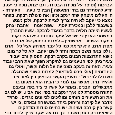
הברכות [וסיפר על מכירת הבכורה. וגם יצחק נוכח כי יעקב
יודע להסתדר גם בחיי המעשה ] הבין כי טעה. העקידה -
ה' העלים מיצחק שזה יעקב וכיוון את פעולת רבקה. בזוהר
נמצא כי יעקב לא היה צריך לציית לרבקה, ולכן נענש
בשעבוד ללבן ובמכירת יוסף. שפת אמת – אהבת יצחק
לעשיו הייתה תלויה בדבר בניגוד לרבקה. עשיו התברך
במשמני הארץ כי ישראל עיקר כוונתם היא ההידבקות
במקור השפע. אפשטיין – למרות הניתוק של אברהם
מפדן ארם, היא קיימת כמו כל עבר מודחק אצל כל אדם
, ולכן באה משם רבקה וחזר לשם יעקב. לא כל כך מובן
נושא התרוצצות הבנים בקרב רבקה. הפסוק ורב יעבוד
צעיר ניתן לפי הטעמים גם להיקרא הפוך שאת הרב יעבוד
צעיר. האחיזה בעקב מצביעה על תלות וקשר, ואולי גם
היו דומים [אולי פרט לאדמוני] למרות השוני שהתגלה
כשגדלו לפי רש"י. מעניין הקשר והדמיון בין לצוד ציד
ולהזיד נזיד. אפשר גם לומר כי הבית הוא המקום בו
מתבשלים הבנים. נאמר על עשיו כי ציד בפיו ובעצם
התורה מספרת לנו איך יעקב צד בפיו את אביו. יש לנו גם
את זוג השעירים הזהים ומוליכים לכיוונים נוגדים. פרויד
מדבר על קירבה וריחוק ביחד במשפחה ובאדם, כי יש
קשר בין קירבה ועוינות. יש בחיים סודות מודחקים
היוצאים רק בזמן משבר. כך כנראה יעקב צריך לנדוד כדי