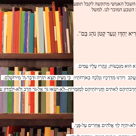
 השכל האנושי מתקשה לקבל תופעות שאינן כלולות במושגיו הבסיסיים.
 הטבע המוכר לנו. למשל 
רִיא יַחְדָּו וְנַעַר קָטֹן נֹהֵג בָּם".
ָא הוּא מִגְּבָעוֹת; וְנָהֲרוּ עָלָיו עַמִּים.  
ֹב  וְיוֹרֵנוּ מִדְּרָכָיו וְנֵלְכָה בְּאֹרְחֹתָיו:  כִּי מִצִּיּוֹן תֵּצֵא תוֹרָה וּדְבַר-ָה' מִירוּשָׁלִָם.  
חַרְבֹתֵיהֶם לְאִתִּים וַחֲנִיתֹתֵיהֶם לְמַזְמֵרוֹת--לֹא-יִשְׂאוּ גּוֹי אֶל-גּוֹי חֶרֶב וְלֹא-יִלְמְדוּן ע
ֹא-יִהְיֶה לְךָ אֱלֹהִים אֲחֵרִים עַל-פָּנָי.  