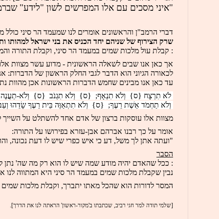
"איני מסכים עם אלו המפרשים לשון "לידע" שברמב
דברי הרמב"ן והראשונים אומרים לנו שמעמד הר סיני כולל מ
שרק הצירוף של שניהם יחד הכניס את בני ישראל למהותו ות
: קבלת עול מלכות שמים במעמד הר סיני, וקבלת התורה והמ
אך כאן אנו שבים לשאלה הראשונית - מדוע עשר מצוות אלו
לכאורה הגיוני הוא הדבר לגבי החלק הראשון של הדברות: אנו
עד כאן אנו מבינים שחמש הדברות הראשונות אכן מהוות נתי
 לֹא תִרְצָח {ס}  וְלֹא תִנְאָף;  {ס}  וְלֹא תִגְנֹב  {ס}  וְלֹא-תַעֲנֶה 
 וְלֹא תַחְמֹד אֵשֶׁת רֵעֶךָ;  {ס}  וְלֹא תִתְאַוֶּה בֵּית רֵעֶךָ שָׂדֵהוּ וְעַבְדּו
מצוות אלו עוסקות ברצון של אדם אחד להשתלט על השייך לאד
אומר על כך רבנו אברהם אבן-עזרא בפירושו על התורה:
"ועתה אתן לך משל, דע כי איש כפרי שיש לו דעת נכונה, והו
הסבר
: ככל שהאדם יהיה מודע שמה שיש לו הוא רק מה שה' נתן לו 
נבין שקבלת מלכות שמים במעמד הר סיני היא המתווה לנו א
המסר לדורות הוא שהכל מאתו יתברך, וקבלת מלכות שמים ע
[שלמי תודה למר חגי רביב, שכתבתו ב'מקור-ראשון' הראתה לנו את הדרך].