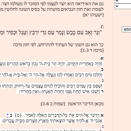
גם את האידיאה הוא יוצר לעצמו לפי המוכר לו מעולמו הצר.
לעומת זאת חזון הנביאים מושתת על בסיס השונה לחלוטין מן
[ישעיהו יא]:
ו)
 "וְגָר זְאֵב עִם כֶּבֶשׂ וְנָמֵר עִם גְּדִי יִרְבָּץ וְעֵגֶל וּכְפִיר וּמְ
כך הוא גם השוני של העתיד להתרחש, לפי חזון מיכה
[מיכה ד 1-3]:
א
 וְהָיָה בְּאַחֲרִית הַיָּמִים, יִהְיֶה הַר בֵּית-ה' נָכוֹן בְּרֹאשׁ הֶהָרִים וְנִשּׂ
ב
 וְהָלְכוּ גּוֹיִם רַבִּים וְאָמְרוּ לְכוּ וְנַעֲלֶה אֶל-הר ה' וְאֶל-בֵּית אֱ-לֹהֵי יַעֲק
ג
 וְשָׁפַט בֵּין עַמִּים רַבִּים וְהוֹכִיחַ לְגוֹיִם עֲצֻמִים עַד-רָחוֹק; וְכִתְּתוּ 
ד
 וְיָשְׁבוּ אִישׁ תַּחַת גַּפְנוֹ וְתַחַת תְּאֵנָתוֹ--וְאֵין מַחֲרִיד:  
מכאן הדיבר הראשון
[שמות כ 1-6]:
א
 וַיְדַבֵּר אֱל-ֹהִים אֵת כָּל-הַדְּבָרִים הָאֵלֶּה לֵאמֹר.  {ס}  
ב
*
 אָנֹכִי ה' אֱ-לֹהֶיךָ אֲשֶׁר הוֹצֵאתִיךָ מֵאֶרֶץ מִצְרַיִם מִבֵּית עֲבָדִים:  ל
ג