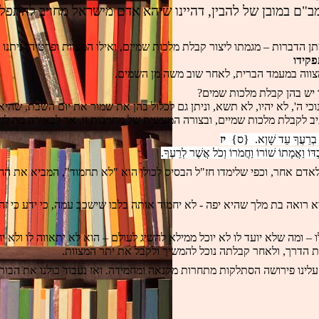
"ם במובן של להבין, דהיינו שיהא אדם מישראל מחויב להתפלסף
תן הדברות – מגמתו ליצור קבלת מלכות שמיים, ואילו המצוות ופרטיהן ניתנ
פקידו
צווה במעמד הברית, לאחר שוב משה מן השמים. 
 יש בהן קבלת מלכות שמים?
כי ה', לא יהיו, לא תשא, וניתן גם לכלול בהן את שמור את יום השבת, שהי
ב לקבלת מלכות שמיים, ובצורה המעשית של מחויבות זו. אך לכאורה מה לז
בְרֵעֲךָ עֵד שָׁוְא.  {ס}  
יז
ֹ וַאֲמָתוֹ שׁוֹרוֹ וַחֲמֹרוֹ וְכֹל אֲשֶׁר לְרֵעֶךָ.
ם אחר, וכפי שלימדו חז"ל הבסיס לכולן הוא "לא תחמוד", המביא את החמדן
א רואה בת מלך שהיא יפה - לא יחמוד אותה בלבו שישכב עמה, כי ידע כי זה
– ומה שלא יועד לו לא יוכל ממילא להשיג לעולם – הוא לא יתאווה לו ולא יח
ת הדרך, ולאחר קבלתה נוכל להמשיך ולקבל את יתר המצוות.
לינו פירושה הסתלקות מתחרות מקנאה ומחמידה. ואז נעבוד כולנו את הבו