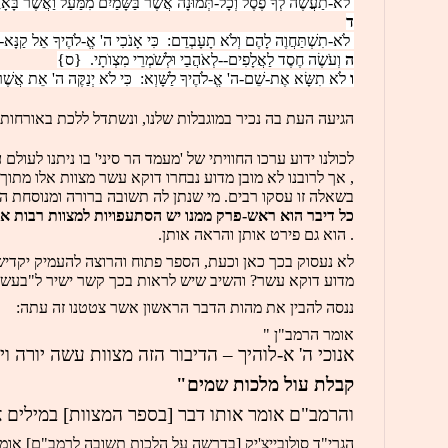
 לֹא-תַעֲשֶׂה לְךָ פֶסֶל וְכָל-תְּמוּנָה אֲשֶׁר בַּשָּׁמַיִם מִמַּעַל וַאֲשֶׁר בָּאָ
ד
 לֹא-תִשְׁתַּחֲוֶה לָהֶם וְלֹא תָעָבְדֵם:  כִּי אָנֹכִי ה' אֱ-לֹהֶיךָ אֵל קַנָּא--
ה
 וְעֹשֶׂה חֶסֶד לַאֲלָפִים--לְאֹהֲבַי וּלְשֹׁמְרֵי מִצְו
ֹתָי.  {ס}
ו
 לֹא תִשָּׂא אֶת-שֵׁם-ה' אֱ-לֹהֶיךָ לַשָּׁוְא:  כִּי לֹא יְנַקֶּה ה' אֵת אֲשֶׁר
הגיעה העת בה נכיר במוגבלות שלנו, ונשתדל ללכת באורחותיו
לכולנו ידוע ערכו החוויתי של 'מעמד הר סיני' בו ניתנו לעולם 
ע
, אך לרובנו לא מובן מדוע נבחרו דוקא עשר מצוות אלו מתוך התרי"ג [ 613]? עם כל חשיבותן – מה בהן מצדיק את אמירתן לכל ישראל היישר מפי הגבורה? את כתיבתן "מכתב א-לוהים חרות על הלוחות"? כבר מהצגת השאלה ברור לנו שיש בהן משהו יחודי-מהותי וערכי, א
בשאלה זו עסקו רבים. מי שנתן לה תשובה ברורה ומנוסחת ה
כל דיבר הוא ראש-פרק ממנו יש הסתעפויות למצוות רבות א
. הוא גם פירט אותן והראה אותן.
לא נעסוק בכך כאן וכעת, הספר פתוח והרוצה להעמיק יקדיש
מדוע דוקא עשר? והשיב שיש לראות בכך קשר ישיר ל"בעשר
ננסה להבין את מהות הדבר הראשון אשר צטטנו זה עתה:
אומר הרמב"ן "
אנוכי ה' א-לוהיך – הדיבור הזה מצוות עשה יורה ויצ
קבלת עול מלכות שמים"
והרמב"ם אומר אותו דבר [בספר המצוות] במילים אח
הגרי"ד סולובייצ'יק [בדרשה על הלכות תשובה לרמב"ם] אומר