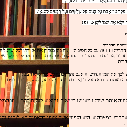
רֶץ מִתָּחַת--וַאֲשֶׁר בַּמַּיִם, מִתַּחַת לָאָרֶץ.  
פֹּקֵד עֲו
ֹן אָבֹת עַל-בָּנִים עַל-שִׁלֵּשִׁים וְעַל-רִבֵּעִים לְשֹׂנְאָי.  
-יִשָּׂא אֶת-שְׁמוֹ לַשָּׁוְא.  {פ}
.
שרת הדברות
ך בקיומן אין עדיפות על פני מצוות אחרות.
וא רבי אברהם בן הרמב"ם – הוא קבע שבעשרת-דברות אלו טמונים שורשי כל
חרות
 לכך את הזמן הנדרש. הוא גם נתן תשובה לשאלה שלא הצגנו:
ה מאמרות נברא העולם" [אבות פרק ה' משנה א'] ולעשר מכות מצרים.
ווה אותם שידעו ויאמינו כי יש ה' והוא א-לוהים להם... וזו המצ
רות: "מצווה א' היא הציווי אשר ציוונו בהאמנה הא-לוהית והו
 