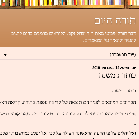
תורה היום
דבר תורה שבועי מאת ד"ר יצחק זקס. הקוראים מוזמנים בחום להגיב,
להעיר ולהאיר על המאמרים.
▼
יום חמישי, 14 בפברואר 2019
כותרת משנה
כותרת משנה
הכתובים המובאים לפניך הם תוצאה של קריאה נוספת בתורה: קריאה ראשונה
איני מתיימר שאכן הגעתי להבנה הנכונה. בפרט לנוכח מה שאני קורא במש
"
ואל יחליט על פי הדעה הראשונה העולה על לבו ואל יפליג במחשבותיו מלכ