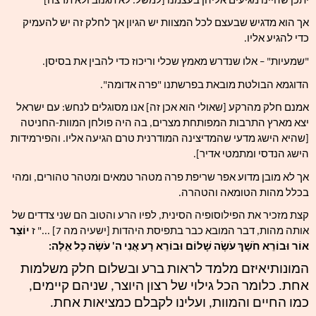
יתכן שהיינו מגיעים אליהן בעצמנו [למשל: לא תגנוב ולא תרצח]
אך הוא מדגיש שבעצם לכל המצוות יש הגיון אך לחלק זה יש להעמיק 
כדי להגיע אליו.
"שמעיות" – אלו שנדרש מאמץ שכלי וריכוז כדי להבין את בסיסן. 
הדוגמא הבולטת מובאת בפרשתנו "פרה אדומה".
אמנם חלק מהרקע [שאולי הוא אכן זה] אנו מסוגלים לנחש: עם ישראל 
יצא מארץ התרבות המפותחת מצרים, בה היה פולחן המוות-החניטה 
[שהיא הישג מדעי שהמדיצינה המודרנית טרם הגיעה אליו. והפירמידות 
הישג הנדסי ומתמטי אדיר].
אך לא מובן מדוע אפר שריפת פרה מטהר טמאים ומטהר טהורים, ומהי 
בכלל מהות הטומאה והטהרה.
קצת מזכיר את הפילוסופיה הסינית, לפיו הרע והטוב הם שני צדדים של 
אותה מהות, דבר המובא כבר בתפיסת היהדות [ישעיה מה 7] ..." ז 
יוֹצֵר 
אוֹר וּבוֹרֵא חֹשֶׁךְ עֹשֶׂה שָׁלוֹם וּבוֹרֵא רָע אֲנִי ה' עֹשֶׂה כָל אֵלֶּה:
המונותיאיזם מלמד לראות ברע ובשלום חלק משלמות 
אחת. כלומר הכל גילוי של רצון היוצר, שניהם קיימים, 
כמו החיים והמוות, ועלינו לקבלם כמציאות אחת.